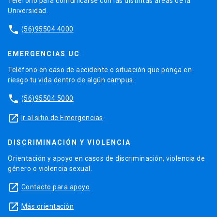
Teléfono para comunicarse con las distintas áreas de la
Universidad.
phone
(56)95504 4000
EMERGENCIAS UC
Teléfono en caso de accidente o situación que ponga en
riesgo tu vida dentro de algún campus.
phone
(56)95504 5000
launch
Ir al sitio de Emergencias
DISCRIMINACIÓN Y VIOLENCIA
Orientación y apoyo en casos de discriminación, violencia de
género o violencia sexual.
launch
Contacto para apoyo
launch
Más orientación