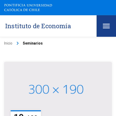
Instituto de Economía
keyboard_arrow_right
Inicio
Seminarios