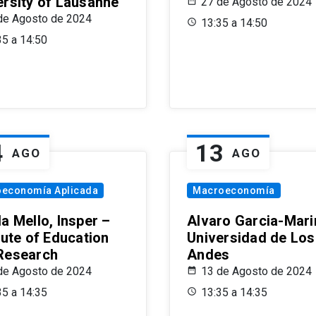
ersity of Lausanne
27 de Agosto de 2024
de Agosto de 2024
13:35 a 14:50
35 a 14:50
4
13
AGO
AGO
oeconomía Aplicada
Macroeconomía
a Mello, Insper –
Alvaro Garcia-Mari
tute of Education
Universidad de Los
Research
Andes
de Agosto de 2024
13 de Agosto de 2024
35 a 14:35
13:35 a 14:35