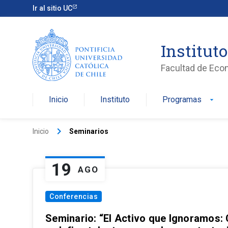
Ir al sitio UC
Institut
Facultad de Eco
Inicio
Instituto
Programas
arrow_drop_down
keyboard_arrow_right
Inicio
Seminarios
19
AGO
Conferencias
Seminario: “El Activo que Ignoramos: