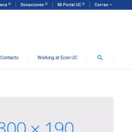
teca
Donaciones
Mi Portal UC
Correo
arrow_drop_down
search
Contacto
Working at Econ UC