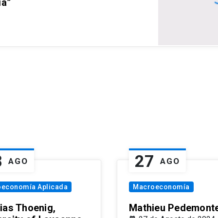
ia”
8
27
AGO
AGO
oeconomía Aplicada
Macroeconomía
ias Thoenig,
Mathieu Pedemonte