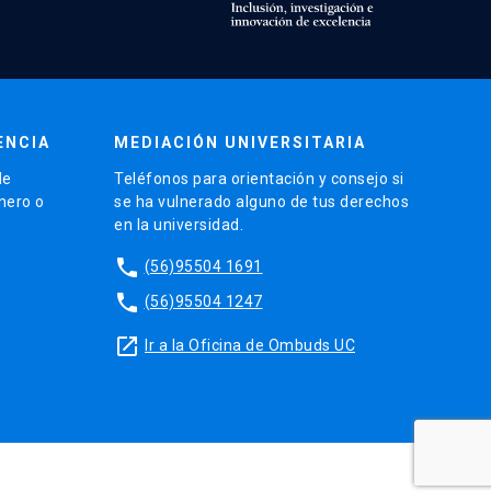
ENCIA
MEDIACIÓN UNIVERSITARIA
de
Teléfonos para orientación y consejo si
énero o
se ha vulnerado alguno de tus derechos
en la universidad.
phone
(56)95504 1691
phone
(56)95504 1247
launch
Ir a la Oficina de Ombuds UC