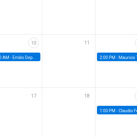
11
10
0 AM -
Emilio Depetris-Chauvín, Universidad Católica
2:00 PM -
Mauricio Tejada,
17
18
1:00 PM -
Claudio Ferraz, British Col