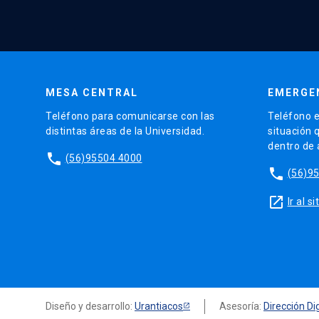
MESA CENTRAL
EMERGE
Teléfono para comunicarse con las
Teléfono e
distintas áreas de la Universidad.
situación 
dentro de
phone
(56)95504 4000
phone
(56)9
launch
Ir al 
Diseño y desarrollo:
Urantiacos
Asesoría:
Dirección Dig