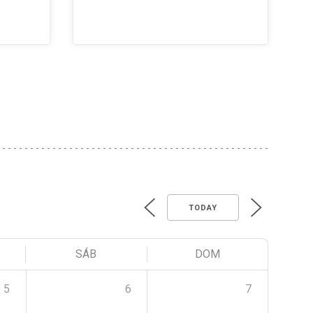
TODAY
SÁB
DOM
5
6
7