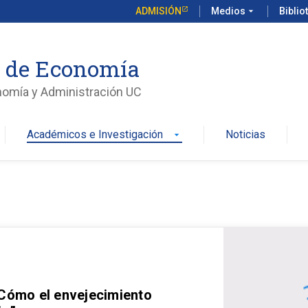
ADMISIÓN
Medios
arrow_drop_down
Biblio
o de Economía
nomía y Administración UC
Académicos e Investigación
Noticias
arrow_drop_down
 Cómo el envejecimiento