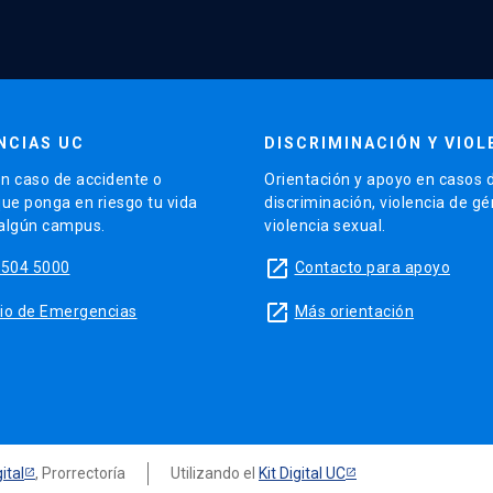
NCIAS UC
DISCRIMINACIÓN Y VIOL
n caso de accidente o
Orientación y apoyo en casos 
que ponga en riesgo tu vida
discriminación, violencia de g
 algún campus.
violencia sexual.
launch
5504 5000
Contacto para apoyo
launch
sitio de Emergencias
Más orientación
ital
, Prorrectoría
Utilizando el
Kit Digital UC