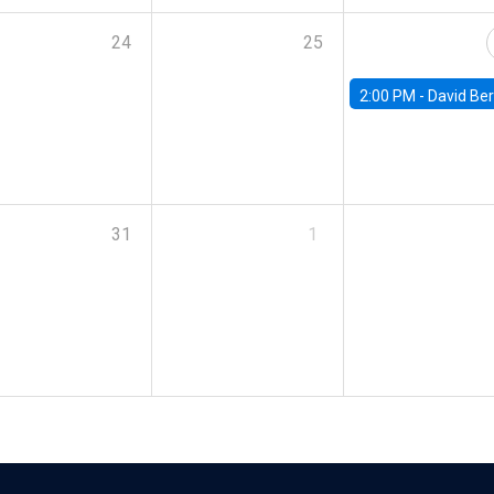
24
25
2:00 PM -
David Berger, D
31
1