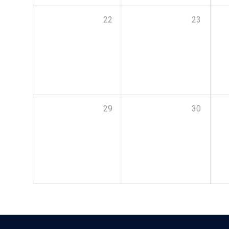
22
23
29
30