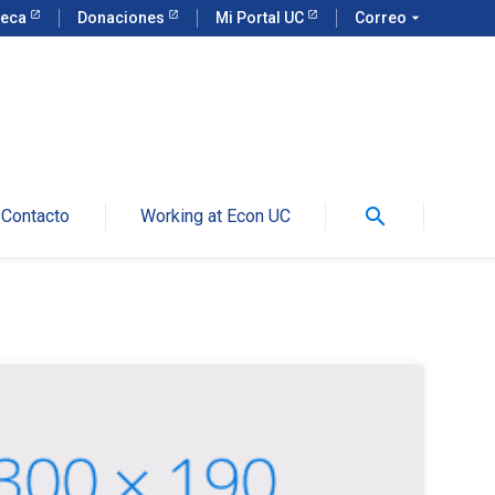
teca
Donaciones
Mi Portal UC
Correo
arrow_drop_down
search
Contacto
Working at Econ UC