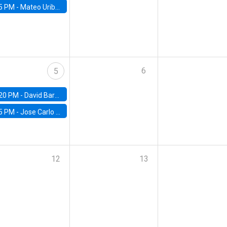
5 PM -
Mateo Uribe-Castro, Universidad de los Andes (Colombia)
6
5
20 PM -
David Bardey, Universidad de los Andes - CEDE
5 PM -
Jose Carlo Bermudez, UC (ME) & World Bank
12
13