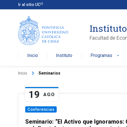
Ir al sitio UC
Institut
Facultad de Eco
Inicio
Instituto
Programas
arrow_drop_down
keyboard_arrow_right
Inicio
Seminarios
19
AGO
Conferencias
Seminario: “El Activo que Ignoramos: