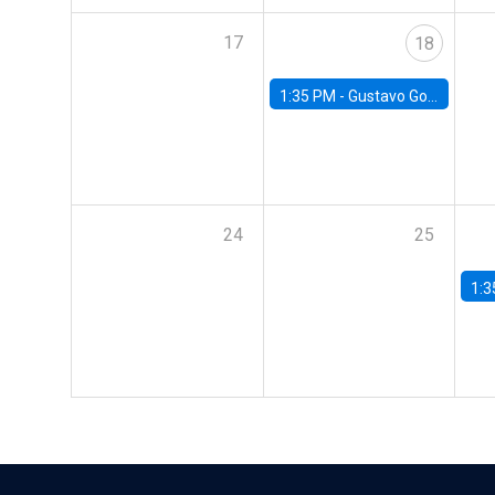
17
18
1:35 PM -
Gustavo González, Banco Central de Chile
24
25
1:3