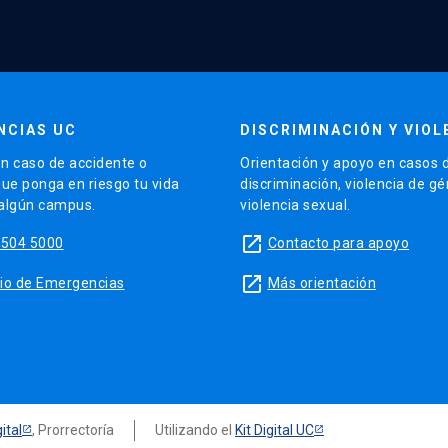
NCIAS UC
DISCRIMINACIÓN Y VIOL
n caso de accidente o
Orientación y apoyo en casos 
que ponga en riesgo tu vida
discriminación, violencia de g
 algún campus.
violencia sexual.
launch
5504 5000
Contacto para apoyo
launch
sitio de Emergencias
Más orientación
ital
, Prorrectoría
Utilizando el
Kit Digital UC