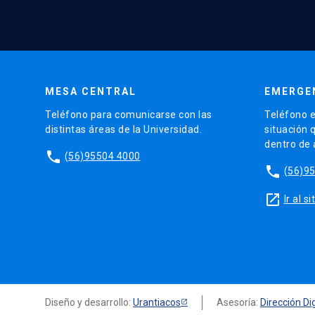
MESA CENTRAL
EMERGE
Teléfono para comunicarse con las
Teléfono e
distintas áreas de la Universidad.
situación 
dentro de
phone
(56)95504 4000
phone
(56)9
launch
Ir al 
Diseño y desarrollo:
Urantiacos
Asesoría:
Dirección Dig