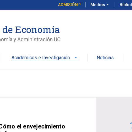
ADMISIÓN
Medios
arrow_drop_down
Biblio
o de Economía
nomía y Administración UC
Académicos e Investigación
Noticias
arrow_drop_down
 Cómo el envejecimiento