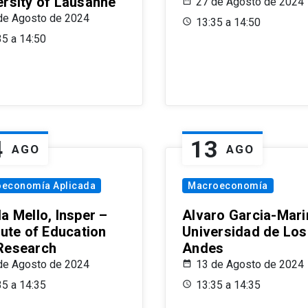
ersity of Lausanne
27 de Agosto de 2024
de Agosto de 2024
13:35 a 14:50
35 a 14:50
4
13
AGO
AGO
oeconomía Aplicada
Macroeconomía
a Mello, Insper –
Alvaro Garcia-Mari
tute of Education
Universidad de Los
Research
Andes
de Agosto de 2024
13 de Agosto de 2024
35 a 14:35
13:35 a 14:35