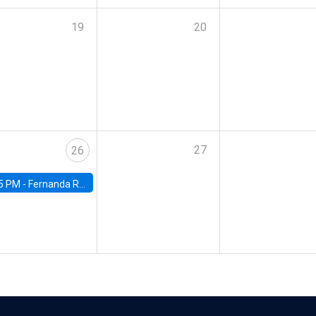
19
20
27
26
5 PM -
Fernanda Rojas Ampuero, University of Wisconsin-Madison