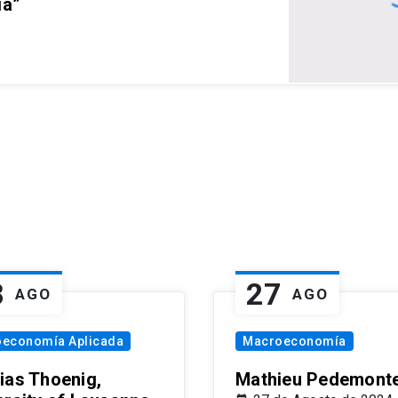
ia”
8
27
AGO
AGO
oeconomía Aplicada
Macroeconomía
ias Thoenig,
Mathieu Pedemonte