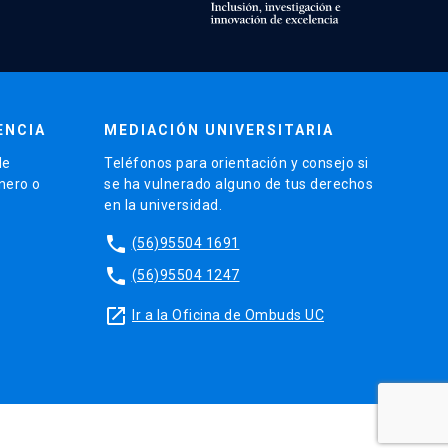
ENCIA
MEDIACIÓN UNIVERSITARIA
de
Teléfonos para orientación y consejo si
énero o
se ha vulnerado alguno de tus derechos
en la universidad.
phone
(56)95504 1691
phone
(56)95504 1247
launch
Ir a la Oficina de Ombuds UC