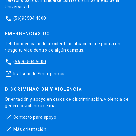
Teléfono para comunicarse con las distintas áreas de la
Universidad.
phone
(56)95504 4000
EMERGENCIAS UC
Teléfono en caso de accidente o situación que ponga en
riesgo tu vida dentro de algún campus.
phone
(56)95504 5000
launch
Ir al sitio de Emergencias
DISCRIMINACIÓN Y VIOLENCIA
Orientación y apoyo en casos de discriminación, violencia de
género o violencia sexual.
launch
Contacto para apoyo
launch
Más orientación