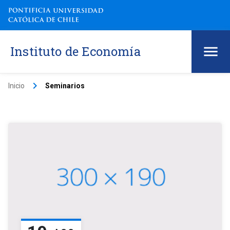
Instituto de Economía
keyboard_arrow_right
Inicio
Seminarios