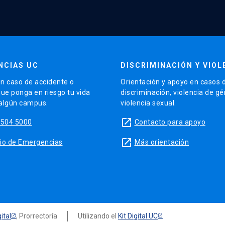
NCIAS UC
DISCRIMINACIÓN Y VIOL
n caso de accidente o
Orientación y apoyo en casos 
que ponga en riesgo tu vida
discriminación, violencia de g
 algún campus.
violencia sexual.
launch
5504 5000
Contacto para apoyo
launch
sitio de Emergencias
Más orientación
ital
, Prorrectoría
Utilizando el
Kit Digital UC