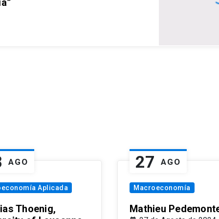
ia”
8
27
AGO
AGO
oeconomía Aplicada
Macroeconomía
ias Thoenig,
Mathieu Pedemonte