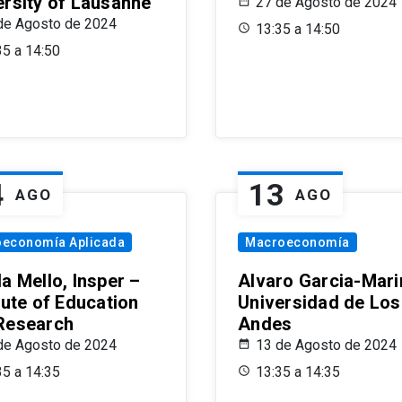
ersity of Lausanne
27 de Agosto de 2024
de Agosto de 2024
13:35 a 14:50
35 a 14:50
4
13
AGO
AGO
oeconomía Aplicada
Macroeconomía
a Mello, Insper –
Alvaro Garcia-Mari
tute of Education
Universidad de Los
Research
Andes
de Agosto de 2024
13 de Agosto de 2024
35 a 14:35
13:35 a 14:35