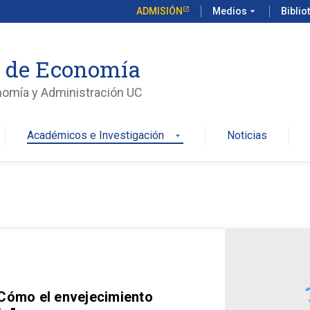
ADMISIÓN
Medios
arrow_drop_down
Biblio
o de Economía
nomía y Administración UC
Académicos e Investigación
Noticias
arrow_drop_down
 Cómo el envejecimiento