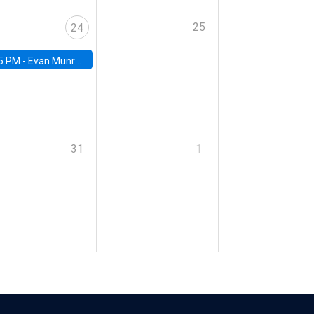
25
24
5 PM -
Evan Munro, Neyman Visiting Assistant Professor in the Department of Statistics at UC Berkeley
31
1