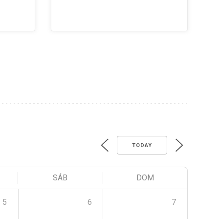
TODAY
SÁB
DOM
5
6
7