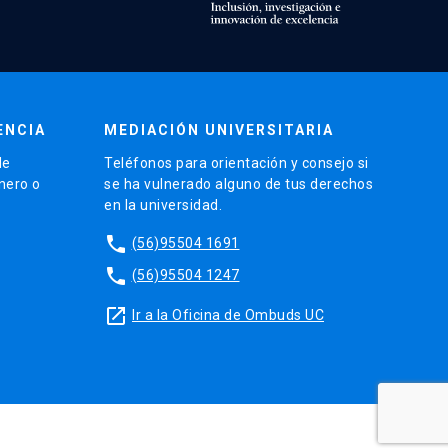
ENCIA
MEDIACIÓN UNIVERSITARIA
de
Teléfonos para orientación y consejo si
énero o
se ha vulnerado alguno de tus derechos
en la universidad.
phone
(56)95504 1691
phone
(56)95504 1247
launch
Ir a la Oficina de Ombuds UC