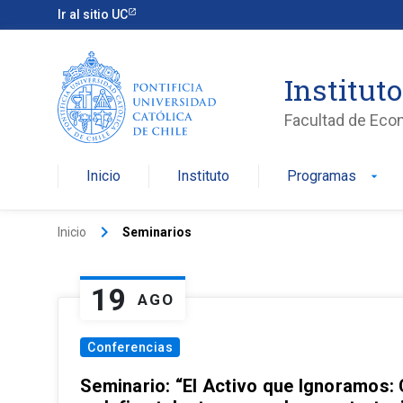
Ir al sitio UC
Institut
Facultad de Eco
Inicio
Instituto
Programas
arrow_drop_down
keyboard_arrow_right
Inicio
Seminarios
19
AGO
Conferencias
Seminario: “El Activo que Ignoramos: