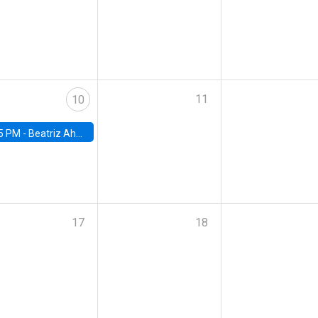
11
10
5 PM -
Beatriz Ahumada, PhD candidate, Universidad de Pittsburgh
17
18