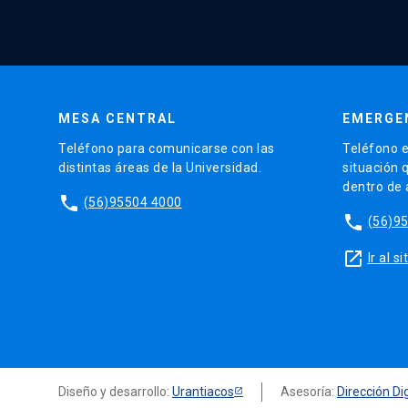
MESA CENTRAL
EMERGE
Teléfono para comunicarse con las
Teléfono e
distintas áreas de la Universidad.
situación 
dentro de
phone
(56)95504 4000
phone
(56)9
launch
Ir al 
Diseño y desarrollo:
Urantiacos
Asesoría:
Dirección Dig