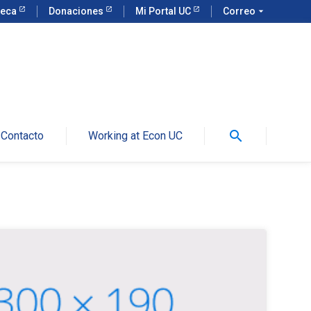
teca
Donaciones
Mi Portal UC
Correo
arrow_drop_down
search
Contacto
Working at Econ UC