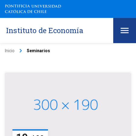
Instituto de Economía
keyboard_arrow_right
Inicio
Seminarios