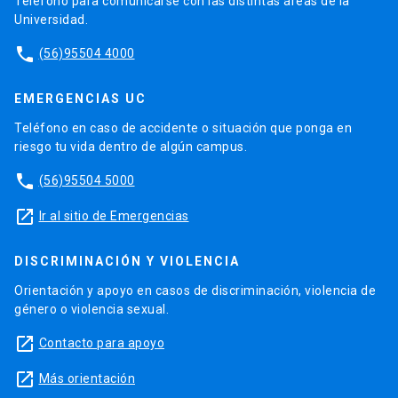
Teléfono para comunicarse con las distintas áreas de la
Universidad.
phone
(56)95504 4000
EMERGENCIAS UC
Teléfono en caso de accidente o situación que ponga en
riesgo tu vida dentro de algún campus.
phone
(56)95504 5000
launch
Ir al sitio de Emergencias
DISCRIMINACIÓN Y VIOLENCIA
Orientación y apoyo en casos de discriminación, violencia de
género o violencia sexual.
launch
Contacto para apoyo
launch
Más orientación