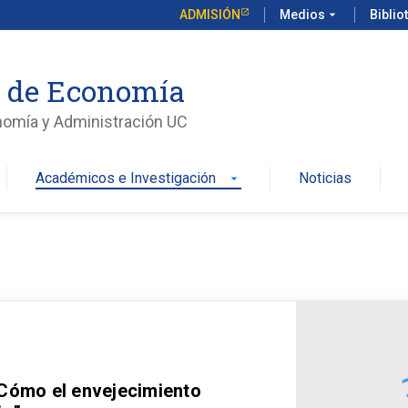
ADMISIÓN
Medios
arrow_drop_down
Biblio
o de Economía
nomía y Administración UC
Académicos e Investigación
Noticias
arrow_drop_down
 Cómo el envejecimiento