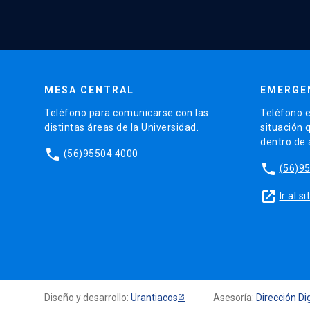
MESA CENTRAL
EMERGE
Teléfono para comunicarse con las
Teléfono e
distintas áreas de la Universidad.
situación 
dentro de
phone
(56)95504 4000
phone
(56)9
launch
Ir al 
Diseño y desarrollo:
Urantiacos
Asesoría:
Dirección Dig