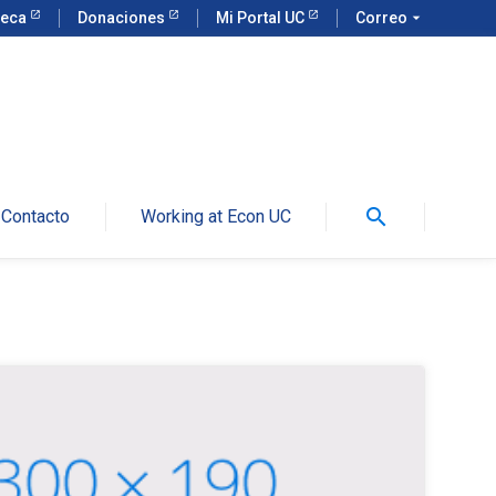
teca
Donaciones
Mi Portal UC
Correo
arrow_drop_down
search
Contacto
Working at Econ UC