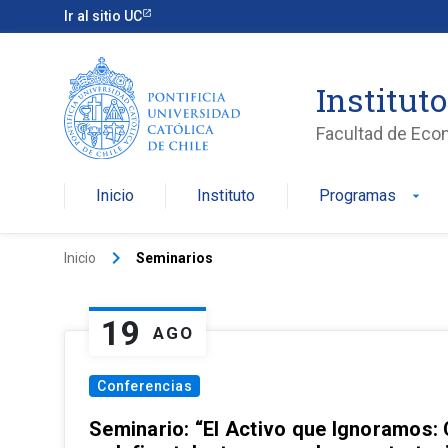
Ir al sitio UC
Institut
Facultad de Eco
Inicio
Instituto
Programas
arrow_drop_down
keyboard_arrow_right
Inicio
Seminarios
19
AGO
Conferencias
Seminario: “El Activo que Ignoramos: