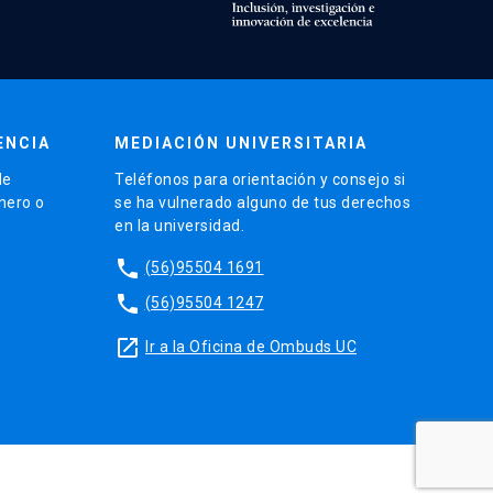
ENCIA
MEDIACIÓN UNIVERSITARIA
de
Teléfonos para orientación y consejo si
énero o
se ha vulnerado alguno de tus derechos
en la universidad.
phone
(56)95504 1691
phone
(56)95504 1247
launch
Ir a la Oficina de Ombuds UC