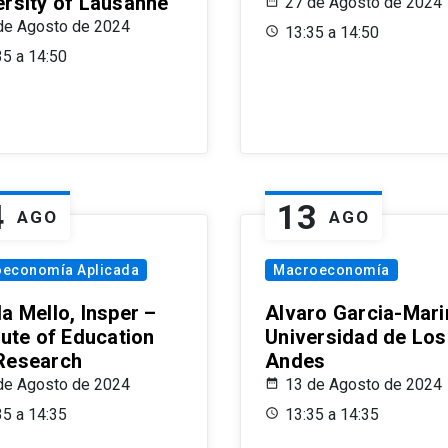
ersity of Lausanne
27 de Agosto de 2024
de Agosto de 2024
13:35 a 14:50
35 a 14:50
4
13
AGO
AGO
oeconomía Aplicada
Macroeconomía
a Mello, Insper –
Alvaro Garcia-Mari
tute of Education
Universidad de Los
Research
Andes
de Agosto de 2024
13 de Agosto de 2024
35 a 14:35
13:35 a 14:35