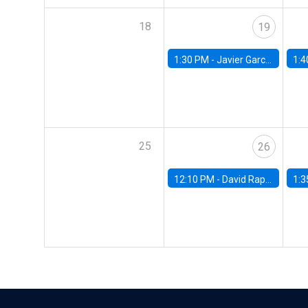
18
19
1:30 PM -
Javier Garcia Cicco, Universidad de San Andres
1:4
25
26
12:10 PM -
David Rappoport, FED Board
1:3