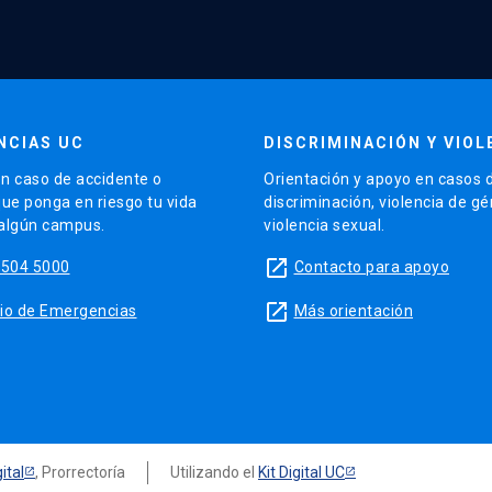
NCIAS UC
DISCRIMINACIÓN Y VIOL
n caso de accidente o
Orientación y apoyo en casos 
que ponga en riesgo tu vida
discriminación, violencia de g
 algún campus.
violencia sexual.
launch
5504 5000
Contacto para apoyo
launch
sitio de Emergencias
Más orientación
ital
, Prorrectoría
Utilizando el
Kit Digital UC