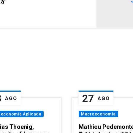
ia”
8
27
AGO
AGO
oeconomía Aplicada
Macroeconomía
ias Thoenig,
Mathieu Pedemonte