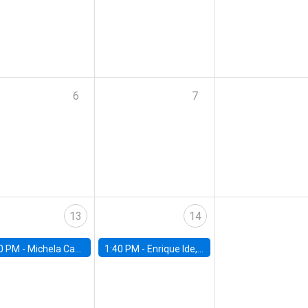
6
7
13
14
0 PM -
Michela Carlana, Harvard Kennedy School
1:40 PM -
Enrique Ide, IESE