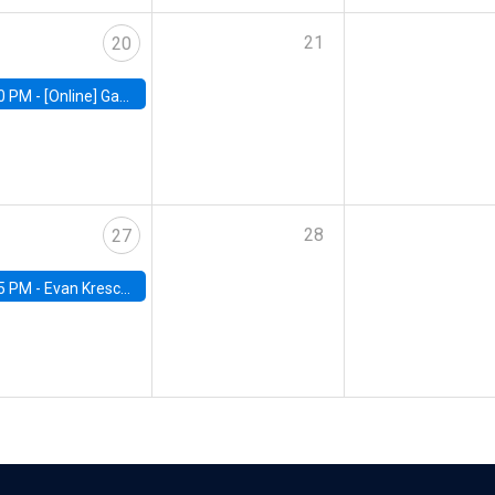
21
20
0 PM -
[Online] Gabriel Englander, World Bank
28
27
5 PM -
Evan Kresch, Oberlin College