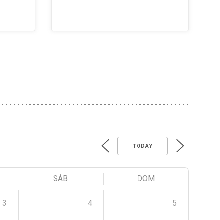
TODAY
SÁB
DOM
3
4
5