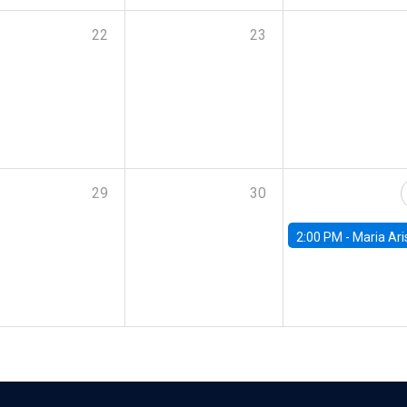
22
23
29
30
2:00 PM -
Maria Aristizabal-Ramirez, FED