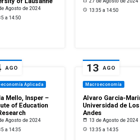
ersity of Lausanne
27 de Agosto de 2024
de Agosto de 2024
13:35 a 14:50
35 a 14:50
4
13
AGO
AGO
oeconomía Aplicada
Macroeconomía
a Mello, Insper –
Alvaro Garcia-Mari
tute of Education
Universidad de Los
Research
Andes
de Agosto de 2024
13 de Agosto de 2024
35 a 14:35
13:35 a 14:35