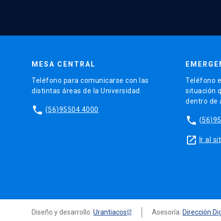
MESA CENTRAL
EMERGE
Teléfono para comunicarse con las
Teléfono e
distintas áreas de la Universidad.
situación 
dentro de
phone
(56)95504 4000
phone
(56)9
launch
Ir al 
Diseño y desarrollo:
Urantiacos
Asesoría:
Dirección Dig