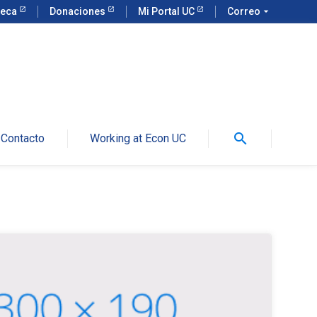
teca
Donaciones
Mi Portal UC
Correo
arrow_drop_down
search
Contacto
Working at Econ UC