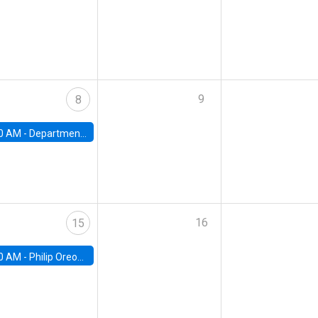
9
8
0 AM -
Department Seminar: James Robinson
16
15
0 AM -
Philip Oreopolous, University of Toronto