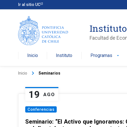
Ir al sitio UC
Institut
Facultad de Eco
Inicio
Instituto
Programas
arrow_drop_down
keyboard_arrow_right
Inicio
Seminarios
19
AGO
Conferencias
Seminario: “El Activo que Ignoramos: