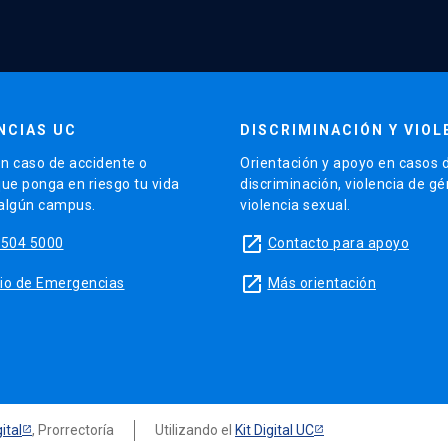
NCIAS UC
DISCRIMINACIÓN Y VIOL
n caso de accidente o
Orientación y apoyo en casos 
que ponga en riesgo tu vida
discriminación, violencia de g
 algún campus.
violencia sexual.
launch
5504 5000
Contacto para apoyo
launch
sitio de Emergencias
Más orientación
ital
, Prorrectoría
Utilizando el
Kit Digital UC