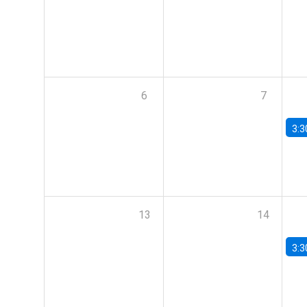
6
7
3:3
13
14
3:3