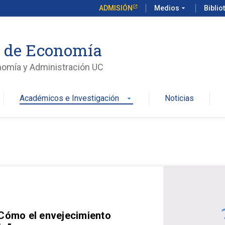
ADMISIÓN
Medios
arrow_drop_down
Biblio
o de Economía
nomía y Administración UC
Académicos e Investigación
Noticias
arrow_drop_down
 Cómo el envejecimiento