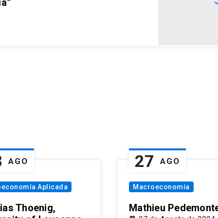
ia”
8
27
AGO
AGO
oeconomía Aplicada
Macroeconomía
ias Thoenig,
Mathieu Pedemonte