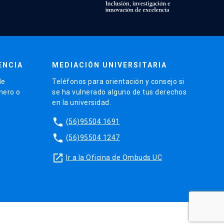
ENCIA
MEDIACIÓN UNIVERSITARIA
de
Teléfonos para orientación y consejo si
énero o
se ha vulnerado alguno de tus derechos
en la universidad.
phone
(56)95504 1691
phone
(56)95504 1247
launch
Ir a la Oficina de Ombuds UC