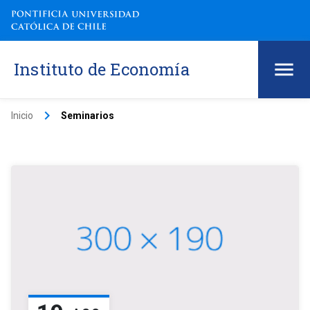
Instituto de Economía
keyboard_arrow_right
Inicio
Seminarios