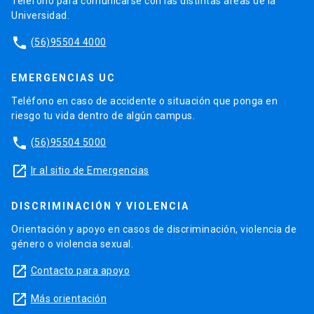
Teléfono para comunicarse con las distintas áreas de la
Universidad.
phone
(56)95504 4000
EMERGENCIAS UC
Teléfono en caso de accidente o situación que ponga en
riesgo tu vida dentro de algún campus.
phone
(56)95504 5000
launch
Ir al sitio de Emergencias
DISCRIMINACIÓN Y VIOLENCIA
Orientación y apoyo en casos de discriminación, violencia de
género o violencia sexual.
launch
Contacto para apoyo
launch
Más orientación