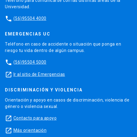
Teléfono para comunicarse con las distintas áreas de la
Universidad.
phone
(56)95504 4000
EMERGENCIAS UC
Teléfono en caso de accidente o situación que ponga en
riesgo tu vida dentro de algún campus.
phone
(56)95504 5000
launch
Ir al sitio de Emergencias
DISCRIMINACIÓN Y VIOLENCIA
Orientación y apoyo en casos de discriminación, violencia de
género o violencia sexual.
launch
Contacto para apoyo
launch
Más orientación