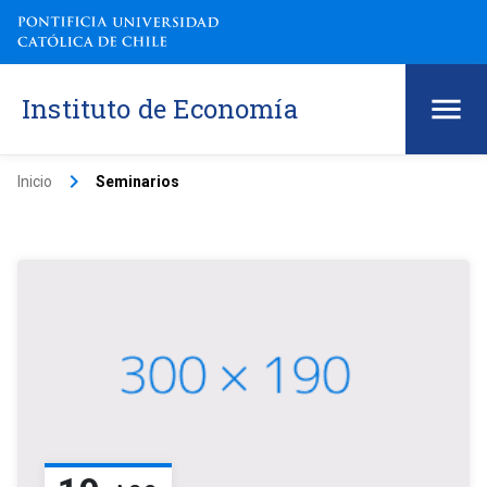
Instituto de Economía
keyboard_arrow_right
Inicio
Seminarios