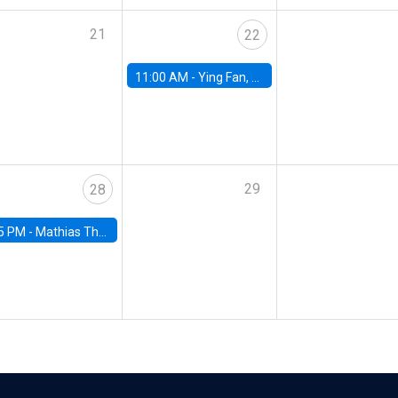
21
22
11:00 AM -
Ying Fan, University of Michigan
29
28
5 PM -
Mathias Thoenig, University of Lausanne