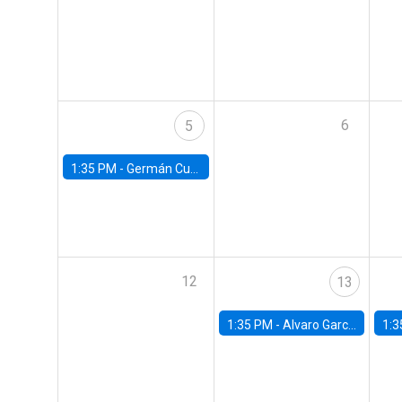
6
5
1:35 PM -
Germán Cubas, University of Houston
12
13
1:35 PM -
Alvaro Garcia-Marin, Universidad de Los Andes
1:3