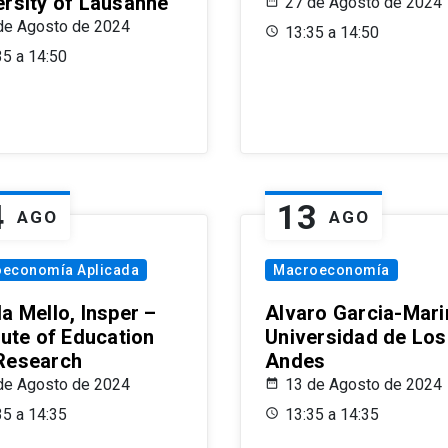
ersity of Lausanne
27 de Agosto de 2024
de Agosto de 2024
13:35 a 14:50
35 a 14:50
4
13
AGO
AGO
oeconomía Aplicada
Macroeconomía
a Mello, Insper –
Alvaro Garcia-Mari
tute of Education
Universidad de Los
Research
Andes
de Agosto de 2024
13 de Agosto de 2024
35 a 14:35
13:35 a 14:35