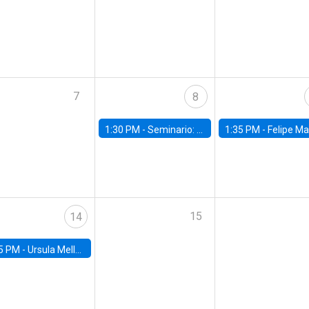
7
8
1:30 PM -
Seminario: “Recuperando la humanidad para progresar en la era de la IA»
1:35 PM -
Felipe Martínez, alumno Doctorado en Ec
15
14
5 PM -
Ursula Mello, Insper - Institute of Education and Research