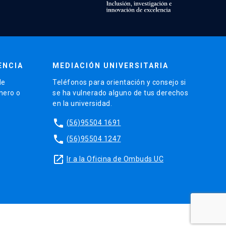
ENCIA
MEDIACIÓN UNIVERSITARIA
de
Teléfonos para orientación y consejo si
énero o
se ha vulnerado alguno de tus derechos
en la universidad.
phone
(56)95504 1691
phone
(56)95504 1247
launch
Ir a la Oficina de Ombuds UC