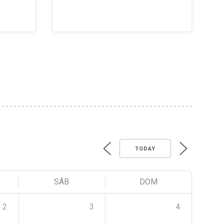
TODAY
SÁB
DOM
2
3
4