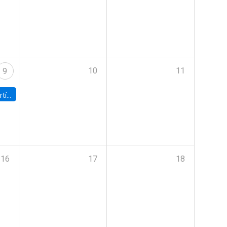
10
11
9
onomía UC
16
17
18