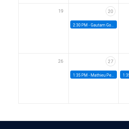
19
20
2:30 PM -
Gautam Gowrisankaran, Columbia University
26
27
1:35 PM -
Mathieu Pedemonte, IDB
1:3