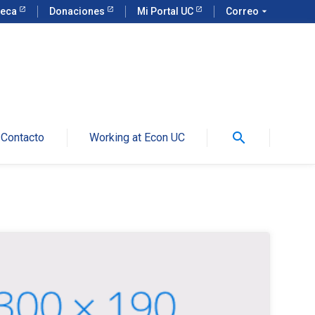
teca
Donaciones
Mi Portal UC
Correo
arrow_drop_down
search
Contacto
Working at Econ UC