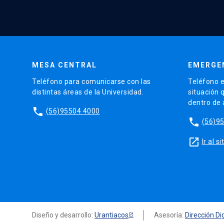
MESA CENTRAL
EMERGE
Teléfono para comunicarse con las
Teléfono e
distintas áreas de la Universidad.
situación 
dentro de
phone
(56)95504 4000
phone
(56)9
launch
Ir al 
Diseño y desarrollo:
Urantiacos
Asesoría:
Dirección Dig