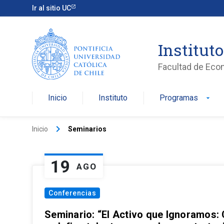
Ir al sitio UC
Institut
Facultad de Eco
Inicio
Instituto
Programas
arrow_drop_down
keyboard_arrow_right
Inicio
Seminarios
19
AGO
Conferencias
Seminario: “El Activo que Ignoramos: