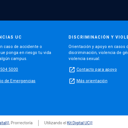
NCIAS UC
DISCRIMINACIÓN Y VIOL
n caso de accidente o
Orientación y apoyo en casos 
que ponga en riesgo tu vida
discriminación, violencia de g
 algún campus.
violencia sexual.
launch
5504 5000
Contacto para apoyo
launch
sitio de Emergencias
Más orientación
ital
, Prorrectoría
Utilizando el
Kit Digital UC