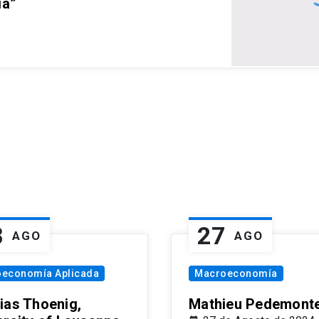
ia”
8
27
AGO
AGO
oeconomía Aplicada
Macroeconomía
ias Thoenig,
Mathieu Pedemonte