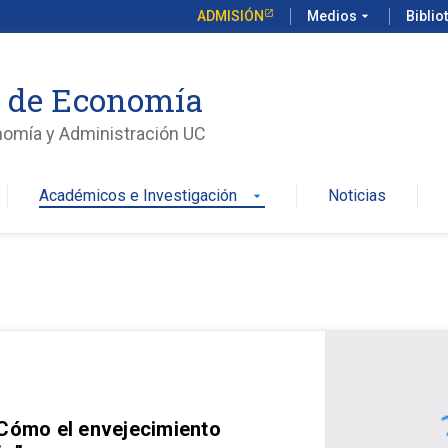
ADMISIÓN
Medios
arrow_drop_down
Biblio
o de Economía
nomía y Administración UC
Académicos e Investigación
Noticias
arrow_drop_down
 Cómo el envejecimiento