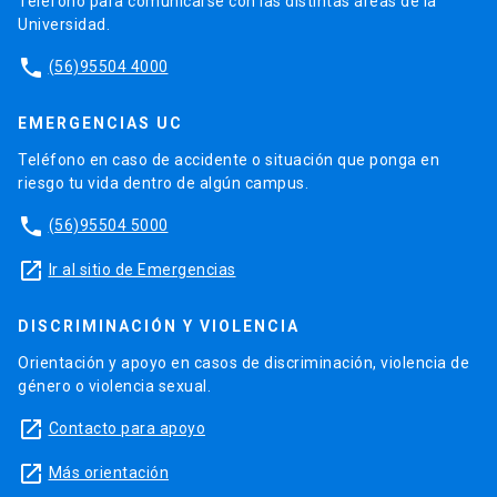
Teléfono para comunicarse con las distintas áreas de la
Universidad.
phone
(56)95504 4000
EMERGENCIAS UC
Teléfono en caso de accidente o situación que ponga en
riesgo tu vida dentro de algún campus.
phone
(56)95504 5000
launch
Ir al sitio de Emergencias
DISCRIMINACIÓN Y VIOLENCIA
Orientación y apoyo en casos de discriminación, violencia de
género o violencia sexual.
launch
Contacto para apoyo
launch
Más orientación