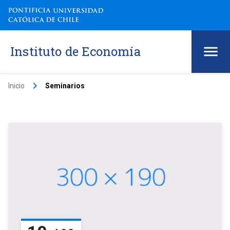
Instituto de Economía
keyboard_arrow_right
Inicio
Seminarios