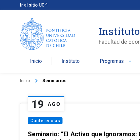
Ir al sitio UC
Institut
Facultad de Eco
Inicio
Instituto
Programas
arrow_drop_down
keyboard_arrow_right
Inicio
Seminarios
19
AGO
Conferencias
Seminario: “El Activo que Ignoramos: