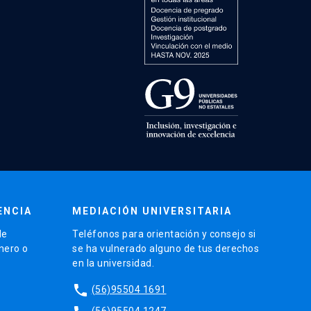
ENCIA
MEDIACIÓN UNIVERSITARIA
de
Teléfonos para orientación y consejo si
énero o
se ha vulnerado alguno de tus derechos
en la universidad.
phone
(56)95504 1691