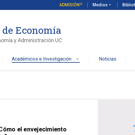
ADMISIÓN
Medios
arrow_drop_down
Biblio
o de Economía
nomía y Administración UC
Académicos e Investigación
Noticias
arrow_drop_down
 Cómo el envejecimiento