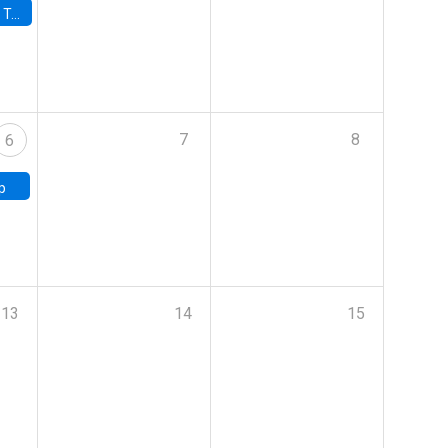
onomía UC
7
8
6
p
13
14
15