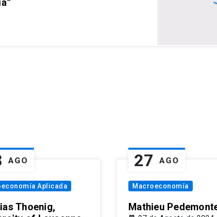
ia”
8
27
AGO
AGO
oeconomía Aplicada
Macroeconomía
ias Thoenig,
Mathieu Pedemonte