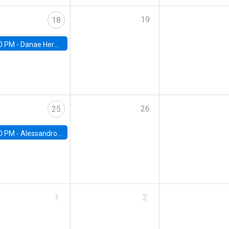
19
18
0 PM -
Danae Hernandez-Cortes, Arizona State
26
25
0 PM -
Alessandro Chiari, Charles University
1
2