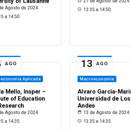
ersity of Lausanne
27 de Agosto de 2024
de Agosto de 2024
13:35 a 14:50
35 a 14:50
4
13
AGO
AGO
oeconomía Aplicada
Macroeconomía
a Mello, Insper –
Alvaro Garcia-Mari
tute of Education
Universidad de Los
Research
Andes
de Agosto de 2024
13 de Agosto de 2024
35 a 14:35
13:35 a 14:35