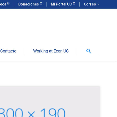
teca
Donaciones
Mi Portal UC
Correo
arrow_drop_down
search
Contacto
Working at Econ UC