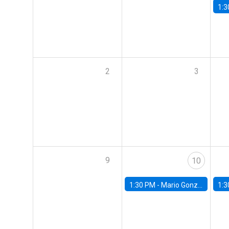
1:3
2
3
9
10
1:30 PM -
Mario González, Banco Central de Chile
1:3