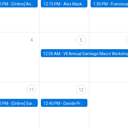
0 PM -
[Online] Ana Tur Prats, UC Merced
12:15 PM -
Alex Mackay, Harvard Business School
1:30 PM -
Francisca Torrealba, estudiante de Doctorado en Ec
4
5
12:00 AM -
VII Annual Santiago Macro Worksho
11
12
0 PM -
[Online] Sarah Armitage, Boston University
12:40 PM -
Davide Proserpio, Marshall School of Business