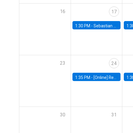
16
17
1:30 PM -
Sebastian Claro, Universidad de Los Andes
1:3
23
24
1:35 PM -
[Online] Renata Narita, PUC Rio
1:3
30
31