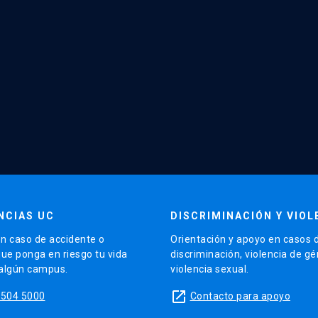
NCIAS UC
DISCRIMINACIÓN Y VIOL
n caso de accidente o
Orientación y apoyo en casos 
que ponga en riesgo tu vida
discriminación, violencia de g
 algún campus.
violencia sexual.
launch
5504 5000
Contacto para apoyo