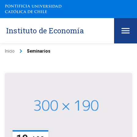
Instituto de Economía
keyboard_arrow_right
Inicio
Seminarios