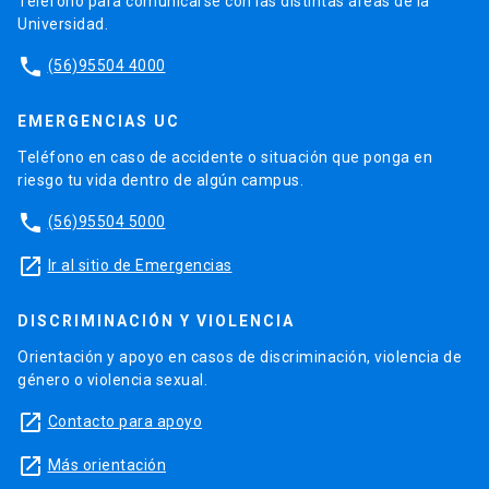
Teléfono para comunicarse con las distintas áreas de la
Universidad.
phone
(56)95504 4000
EMERGENCIAS UC
Teléfono en caso de accidente o situación que ponga en
riesgo tu vida dentro de algún campus.
phone
(56)95504 5000
launch
Ir al sitio de Emergencias
DISCRIMINACIÓN Y VIOLENCIA
Orientación y apoyo en casos de discriminación, violencia de
género o violencia sexual.
launch
Contacto para apoyo
launch
Más orientación