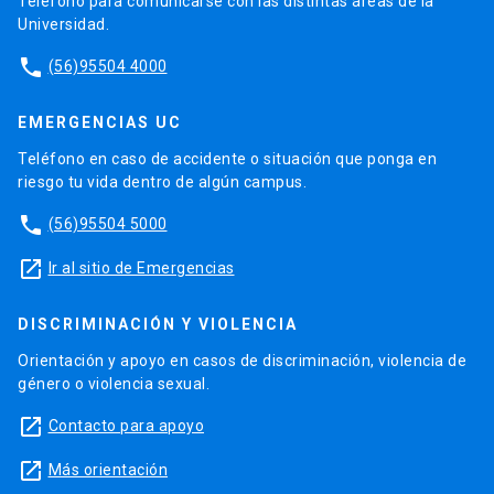
Teléfono para comunicarse con las distintas áreas de la
Universidad.
phone
(56)95504 4000
EMERGENCIAS UC
Teléfono en caso de accidente o situación que ponga en
riesgo tu vida dentro de algún campus.
phone
(56)95504 5000
launch
Ir al sitio de Emergencias
DISCRIMINACIÓN Y VIOLENCIA
Orientación y apoyo en casos de discriminación, violencia de
género o violencia sexual.
launch
Contacto para apoyo
launch
Más orientación