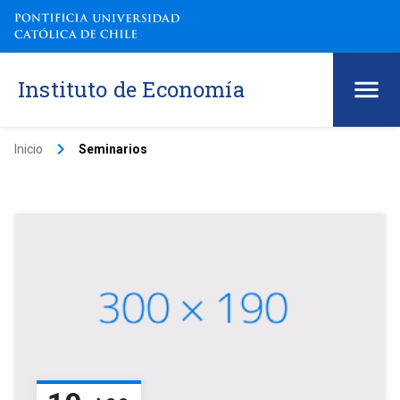
Instituto de Economía
keyboard_arrow_right
Inicio
Seminarios