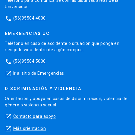
Teléfono para comunicarse con las distintas áreas de la
Universidad.
phone
(56)95504 4000
EMERGENCIAS UC
Teléfono en caso de accidente o situación que ponga en
riesgo tu vida dentro de algún campus.
phone
(56)95504 5000
launch
Ir al sitio de Emergencias
DISCRIMINACIÓN Y VIOLENCIA
Orientación y apoyo en casos de discriminación, violencia de
género o violencia sexual.
launch
Contacto para apoyo
launch
Más orientación