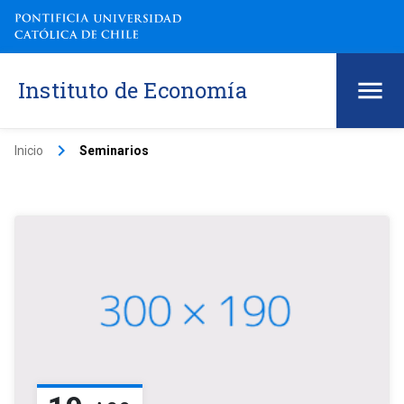
Instituto de Economía
keyboard_arrow_right
Inicio
Seminarios