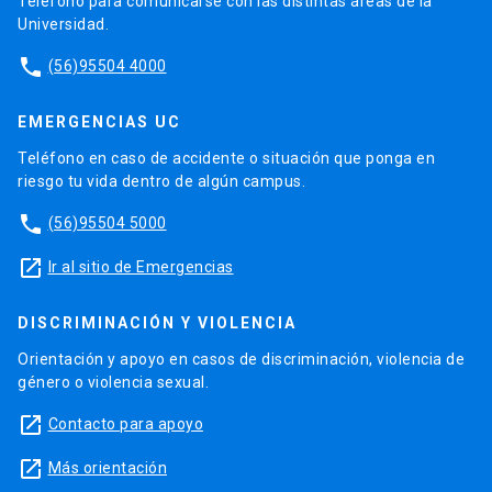
Teléfono para comunicarse con las distintas áreas de la
Universidad.
phone
(56)95504 4000
EMERGENCIAS UC
Teléfono en caso de accidente o situación que ponga en
riesgo tu vida dentro de algún campus.
phone
(56)95504 5000
launch
Ir al sitio de Emergencias
DISCRIMINACIÓN Y VIOLENCIA
Orientación y apoyo en casos de discriminación, violencia de
género o violencia sexual.
launch
Contacto para apoyo
launch
Más orientación