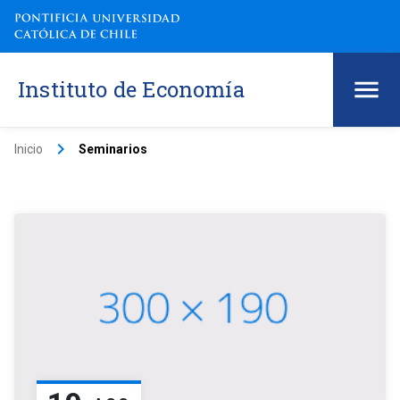
Instituto de Economía
keyboard_arrow_right
Inicio
Seminarios