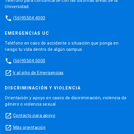
Teléfono para comunicarse con las distintas áreas de la
Universidad.
phone
(56)95504 4000
EMERGENCIAS UC
Teléfono en caso de accidente o situación que ponga en
riesgo tu vida dentro de algún campus.
phone
(56)95504 5000
launch
Ir al sitio de Emergencias
DISCRIMINACIÓN Y VIOLENCIA
Orientación y apoyo en casos de discriminación, violencia de
género o violencia sexual.
launch
Contacto para apoyo
launch
Más orientación