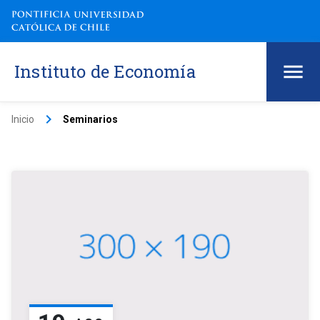
Instituto de Economía
keyboard_arrow_right
Inicio
Seminarios