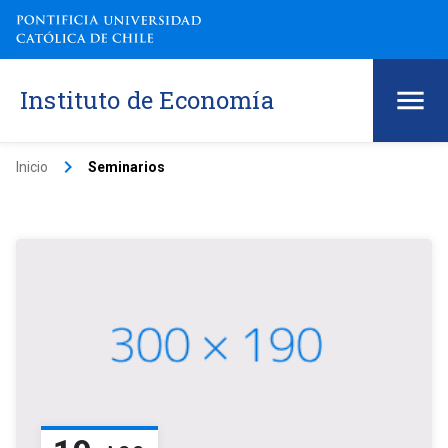
Instituto de Economía
keyboard_arrow_right
Inicio
Seminarios