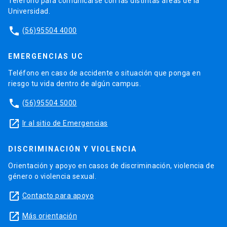
Teléfono para comunicarse con las distintas áreas de la
Universidad.
phone
(56)95504 4000
EMERGENCIAS UC
Teléfono en caso de accidente o situación que ponga en
riesgo tu vida dentro de algún campus.
phone
(56)95504 5000
launch
Ir al sitio de Emergencias
DISCRIMINACIÓN Y VIOLENCIA
Orientación y apoyo en casos de discriminación, violencia de
género o violencia sexual.
launch
Contacto para apoyo
launch
Más orientación