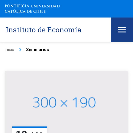
Instituto de Economía
keyboard_arrow_right
Inicio
Seminarios