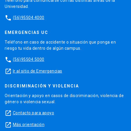
Teléfono para comunicarse con las distintas áreas de la
Universidad.
phone
(56)95504 4000
EMERGENCIAS UC
Teléfono en caso de accidente o situación que ponga en
riesgo tu vida dentro de algún campus.
phone
(56)95504 5000
launch
Ir al sitio de Emergencias
DISCRIMINACIÓN Y VIOLENCIA
Orientación y apoyo en casos de discriminación, violencia de
género o violencia sexual.
launch
Contacto para apoyo
launch
Más orientación