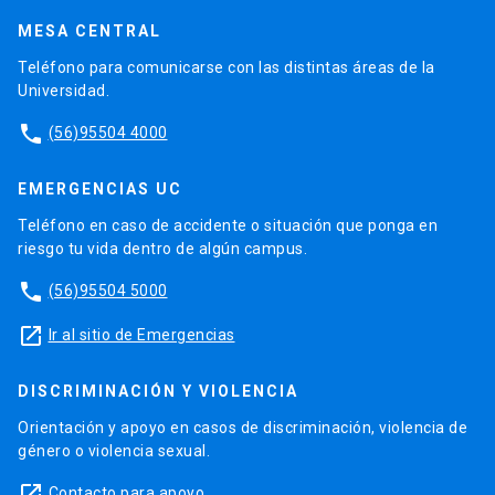
MESA CENTRAL
Teléfono para comunicarse con las distintas áreas de la
Universidad.
phone
(56)95504 4000
EMERGENCIAS UC
Teléfono en caso de accidente o situación que ponga en
riesgo tu vida dentro de algún campus.
phone
(56)95504 5000
launch
Ir al sitio de Emergencias
DISCRIMINACIÓN Y VIOLENCIA
Orientación y apoyo en casos de discriminación, violencia de
género o violencia sexual.
launch
Contacto para apoyo