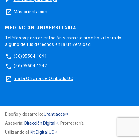
launch
Más orientación
MEDIACIÓN UNIVERSITARIA
Teléfonos para orientación y consejo si se ha vulnerado
alguno de tus derechos en la universidad.
phone
(56)95504 1691
phone
(56)95504 1247
launch
Ir a la Oficina de Ombuds UC
Diseño y desarrollo:
Urantiacos
Asesoría:
Dirección Digital
, Prorrectoría
Utilizando el
Kit Digital UC