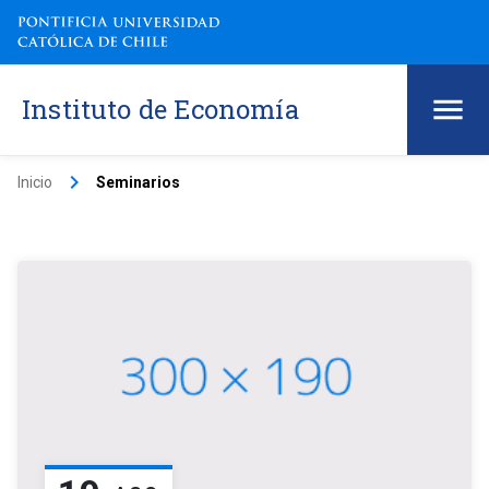
Instituto de Economía
keyboard_arrow_right
Inicio
Seminarios