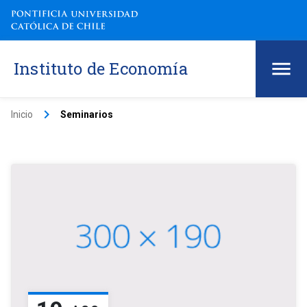
Instituto de Economía
keyboard_arrow_right
Inicio
Seminarios