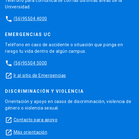
Teléfono para comunicarse con las distintas áreas de la
Universidad.
phone
(56)95504 4000
EMERGENCIAS UC
Teléfono en caso de accidente o situación que ponga en
riesgo tu vida dentro de algún campus.
phone
(56)95504 5000
launch
Ir al sitio de Emergencias
DISCRIMINACIÓN Y VIOLENCIA
Orientación y apoyo en casos de discriminación, violencia de
género o violencia sexual.
launch
Contacto para apoyo
launch
Más orientación