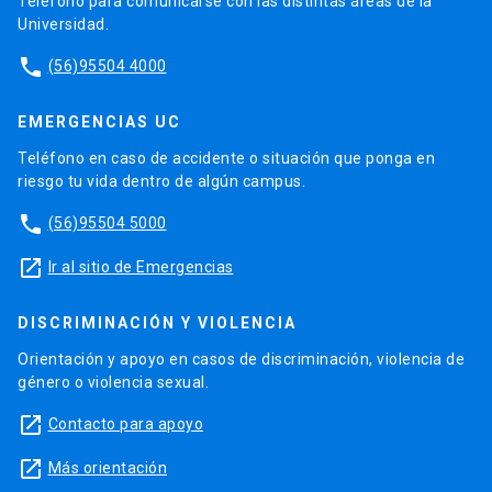
Teléfono para comunicarse con las distintas áreas de la
Universidad.
phone
(56)95504 4000
EMERGENCIAS UC
Teléfono en caso de accidente o situación que ponga en
riesgo tu vida dentro de algún campus.
phone
(56)95504 5000
launch
Ir al sitio de Emergencias
DISCRIMINACIÓN Y VIOLENCIA
Orientación y apoyo en casos de discriminación, violencia de
género o violencia sexual.
launch
Contacto para apoyo
launch
Más orientación