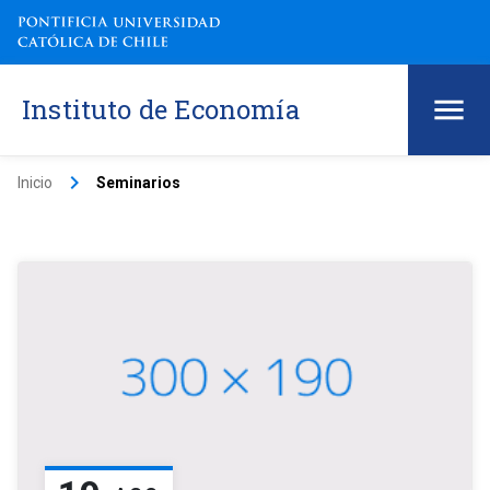
Instituto de Economía
keyboard_arrow_right
Inicio
Seminarios