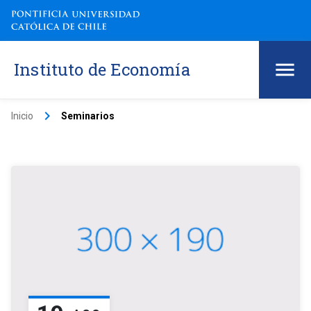
Instituto de Economía
keyboard_arrow_right
Inicio
Seminarios