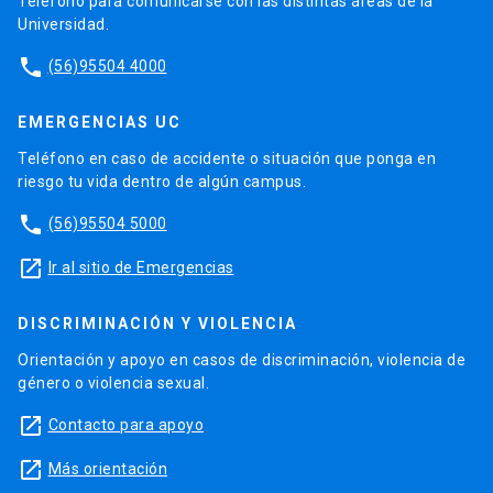
Teléfono para comunicarse con las distintas áreas de la
Universidad.
phone
(56)95504 4000
EMERGENCIAS UC
Teléfono en caso de accidente o situación que ponga en
riesgo tu vida dentro de algún campus.
phone
(56)95504 5000
launch
Ir al sitio de Emergencias
DISCRIMINACIÓN Y VIOLENCIA
Orientación y apoyo en casos de discriminación, violencia de
género o violencia sexual.
launch
Contacto para apoyo
launch
Más orientación