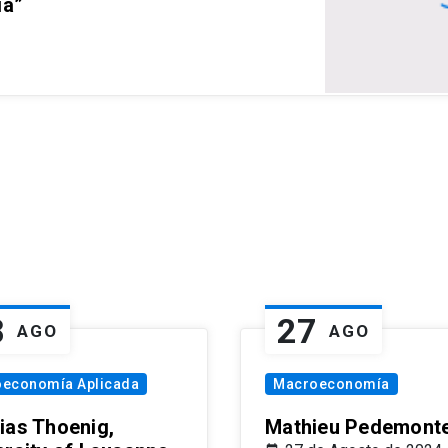
ia”
8
27
AGO
AGO
oeconomía Aplicada
Macroeconomía
ias Thoenig,
Mathieu Pedemonte