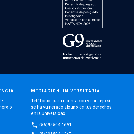
ENCIA
MEDIACIÓN UNIVERSITARIA
de
Teléfonos para orientación y consejo si
énero o
se ha vulnerado alguno de tus derechos
en la universidad.
phone
(56)95504 1691