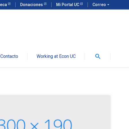
teca
Donaciones
Mi Portal UC
Correo
arrow_drop_down
search
Contacto
Working at Econ UC