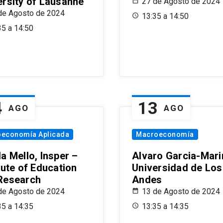
ersity of Lausanne
27 de Agosto de 2024
de Agosto de 2024
13:35 a 14:50
35 a 14:50
4
13
AGO
AGO
oeconomía Aplicada
Macroeconomía
a Mello, Insper –
Alvaro Garcia-Mari
tute of Education
Universidad de Los
Research
Andes
de Agosto de 2024
13 de Agosto de 2024
35 a 14:35
13:35 a 14:35