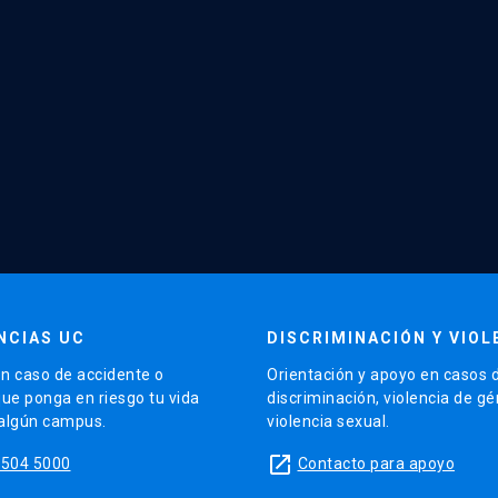
NCIAS UC
DISCRIMINACIÓN Y VIOL
n caso de accidente o
Orientación y apoyo en casos 
que ponga en riesgo tu vida
discriminación, violencia de g
 algún campus.
violencia sexual.
launch
5504 5000
Contacto para apoyo