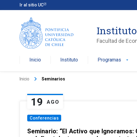
Ir al sitio UC
Institut
Facultad de Eco
Inicio
Instituto
Programas
arrow_drop_down
keyboard_arrow_right
Inicio
Seminarios
19
AGO
Conferencias
Seminario: “El Activo que Ignoramos: