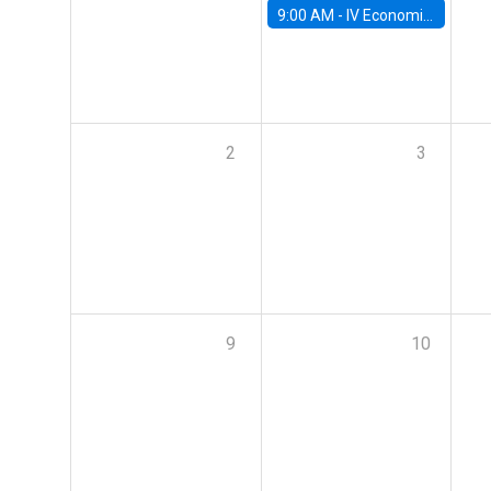
9:00 AM -
IV Economics Alumni Workshop
2
3
9
10