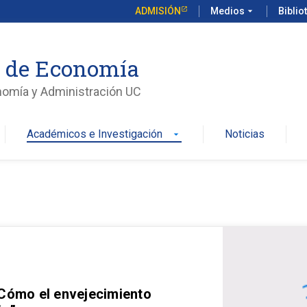
ADMISIÓN
Medios
arrow_drop_down
Biblio
o de Economía
nomía y Administración UC
Académicos e Investigación
Noticias
arrow_drop_down
 Cómo el envejecimiento