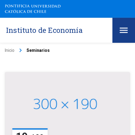
Instituto de Economía
keyboard_arrow_right
Inicio
Seminarios