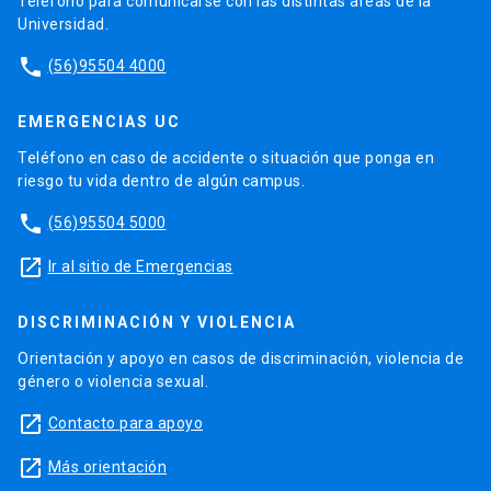
Teléfono para comunicarse con las distintas áreas de la
Universidad.
phone
(56)95504 4000
EMERGENCIAS UC
Teléfono en caso de accidente o situación que ponga en
riesgo tu vida dentro de algún campus.
phone
(56)95504 5000
launch
Ir al sitio de Emergencias
DISCRIMINACIÓN Y VIOLENCIA
Orientación y apoyo en casos de discriminación, violencia de
género o violencia sexual.
launch
Contacto para apoyo
launch
Más orientación