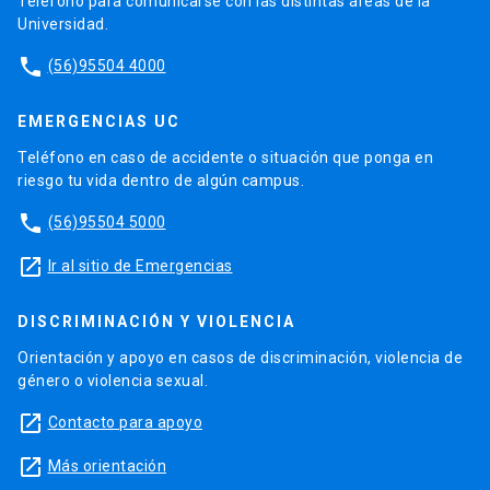
Teléfono para comunicarse con las distintas áreas de la
Universidad.
phone
(56)95504 4000
EMERGENCIAS UC
Teléfono en caso de accidente o situación que ponga en
riesgo tu vida dentro de algún campus.
phone
(56)95504 5000
launch
Ir al sitio de Emergencias
DISCRIMINACIÓN Y VIOLENCIA
Orientación y apoyo en casos de discriminación, violencia de
género o violencia sexual.
launch
Contacto para apoyo
launch
Más orientación