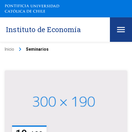
Instituto de Economía
keyboard_arrow_right
Inicio
Seminarios