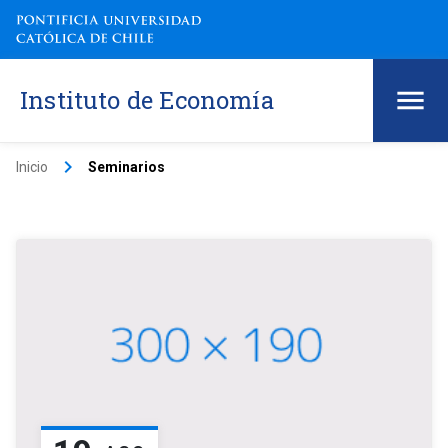
Instituto de Economía
keyboard_arrow_right
Inicio
Seminarios