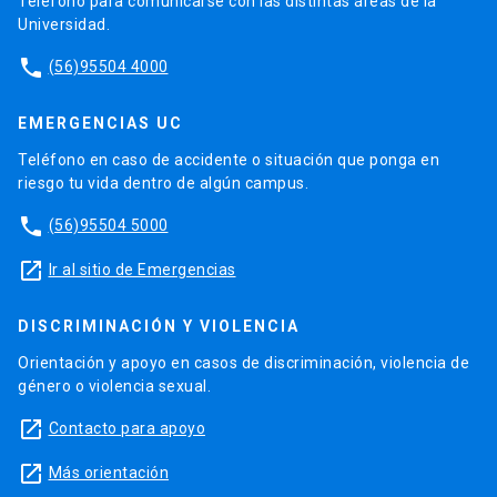
Teléfono para comunicarse con las distintas áreas de la
Universidad.
phone
(56)95504 4000
EMERGENCIAS UC
Teléfono en caso de accidente o situación que ponga en
riesgo tu vida dentro de algún campus.
phone
(56)95504 5000
launch
Ir al sitio de Emergencias
DISCRIMINACIÓN Y VIOLENCIA
Orientación y apoyo en casos de discriminación, violencia de
género o violencia sexual.
launch
Contacto para apoyo
launch
Más orientación