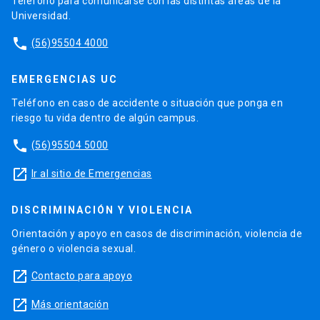
Teléfono para comunicarse con las distintas áreas de la
Universidad.
phone
(56)95504 4000
EMERGENCIAS UC
Teléfono en caso de accidente o situación que ponga en
riesgo tu vida dentro de algún campus.
phone
(56)95504 5000
launch
Ir al sitio de Emergencias
DISCRIMINACIÓN Y VIOLENCIA
Orientación y apoyo en casos de discriminación, violencia de
género o violencia sexual.
launch
Contacto para apoyo
launch
Más orientación