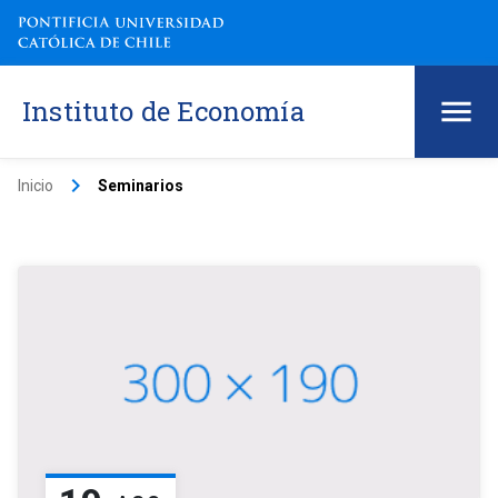
Instituto de Economía
keyboard_arrow_right
Inicio
Seminarios