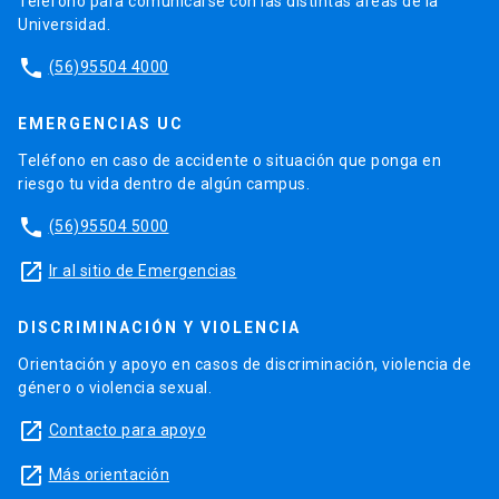
Teléfono para comunicarse con las distintas áreas de la
Universidad.
phone
(56)95504 4000
EMERGENCIAS UC
Teléfono en caso de accidente o situación que ponga en
riesgo tu vida dentro de algún campus.
phone
(56)95504 5000
launch
Ir al sitio de Emergencias
DISCRIMINACIÓN Y VIOLENCIA
Orientación y apoyo en casos de discriminación, violencia de
género o violencia sexual.
launch
Contacto para apoyo
launch
Más orientación