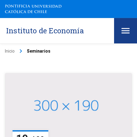
Instituto de Economía
keyboard_arrow_right
Inicio
Seminarios