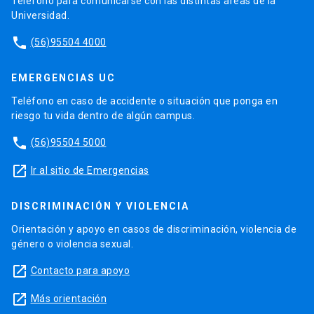
Teléfono para comunicarse con las distintas áreas de la
Universidad.
phone
(56)95504 4000
EMERGENCIAS UC
Teléfono en caso de accidente o situación que ponga en
riesgo tu vida dentro de algún campus.
phone
(56)95504 5000
launch
Ir al sitio de Emergencias
DISCRIMINACIÓN Y VIOLENCIA
Orientación y apoyo en casos de discriminación, violencia de
género o violencia sexual.
launch
Contacto para apoyo
launch
Más orientación