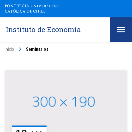
Instituto de Economía
keyboard_arrow_right
Inicio
Seminarios