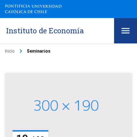
Instituto de Economía
keyboard_arrow_right
Inicio
Seminarios