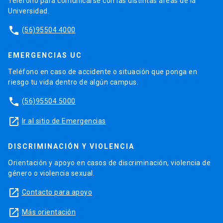
Teléfono para comunicarse con las distintas áreas de la
Universidad.
phone
(56)95504 4000
EMERGENCIAS UC
Teléfono en caso de accidente o situación que ponga en
riesgo tu vida dentro de algún campus.
phone
(56)95504 5000
launch
Ir al sitio de Emergencias
DISCRIMINACIÓN Y VIOLENCIA
Orientación y apoyo en casos de discriminación, violencia de
género o violencia sexual.
launch
Contacto para apoyo
launch
Más orientación