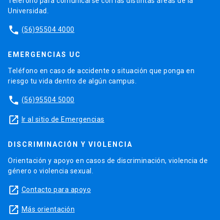
Teléfono para comunicarse con las distintas áreas de la
Universidad.
phone
(56)95504 4000
EMERGENCIAS UC
Teléfono en caso de accidente o situación que ponga en
riesgo tu vida dentro de algún campus.
phone
(56)95504 5000
launch
Ir al sitio de Emergencias
DISCRIMINACIÓN Y VIOLENCIA
Orientación y apoyo en casos de discriminación, violencia de
género o violencia sexual.
launch
Contacto para apoyo
launch
Más orientación