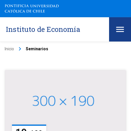
Instituto de Economía
keyboard_arrow_right
Inicio
Seminarios