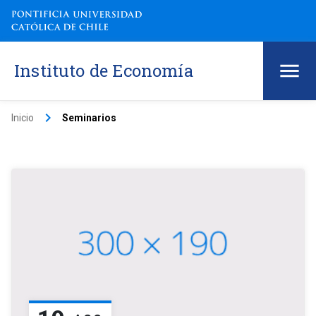
Instituto de Economía
keyboard_arrow_right
Inicio
Seminarios