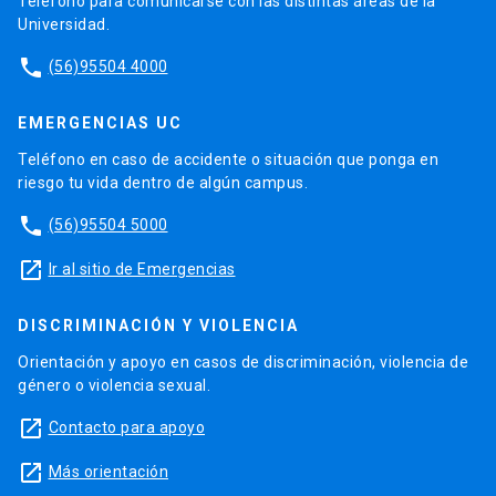
Teléfono para comunicarse con las distintas áreas de la
Universidad.
phone
(56)95504 4000
EMERGENCIAS UC
Teléfono en caso de accidente o situación que ponga en
riesgo tu vida dentro de algún campus.
phone
(56)95504 5000
launch
Ir al sitio de Emergencias
DISCRIMINACIÓN Y VIOLENCIA
Orientación y apoyo en casos de discriminación, violencia de
género o violencia sexual.
launch
Contacto para apoyo
launch
Más orientación