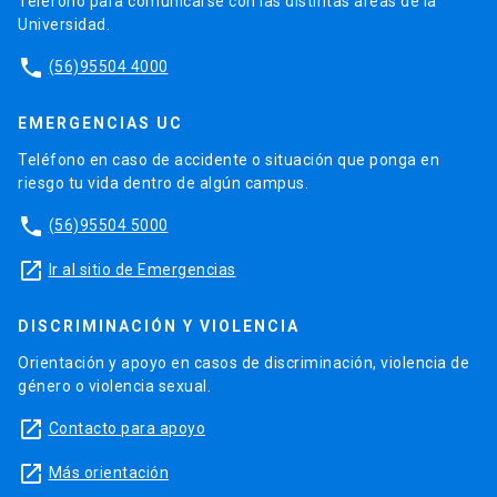
Teléfono para comunicarse con las distintas áreas de la
Universidad.
phone
(56)95504 4000
EMERGENCIAS UC
Teléfono en caso de accidente o situación que ponga en
riesgo tu vida dentro de algún campus.
phone
(56)95504 5000
launch
Ir al sitio de Emergencias
DISCRIMINACIÓN Y VIOLENCIA
Orientación y apoyo en casos de discriminación, violencia de
género o violencia sexual.
launch
Contacto para apoyo
launch
Más orientación