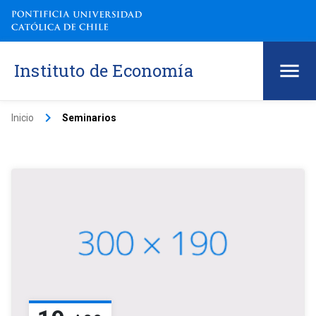
Instituto de Economía
keyboard_arrow_right
Inicio
Seminarios