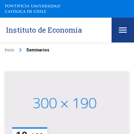
Instituto de Economía
keyboard_arrow_right
Inicio
Seminarios