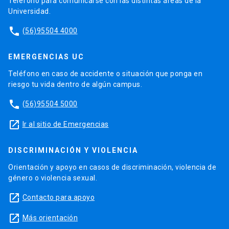
Teléfono para comunicarse con las distintas áreas de la
Universidad.
phone
(56)95504 4000
EMERGENCIAS UC
Teléfono en caso de accidente o situación que ponga en
riesgo tu vida dentro de algún campus.
phone
(56)95504 5000
launch
Ir al sitio de Emergencias
DISCRIMINACIÓN Y VIOLENCIA
Orientación y apoyo en casos de discriminación, violencia de
género o violencia sexual.
launch
Contacto para apoyo
launch
Más orientación