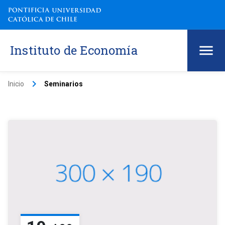
Instituto de Economía
keyboard_arrow_right
Inicio
Seminarios