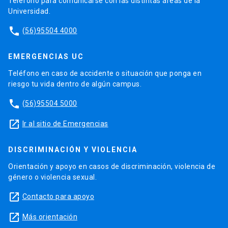
Teléfono para comunicarse con las distintas áreas de la
Universidad.
phone
(56)95504 4000
EMERGENCIAS UC
Teléfono en caso de accidente o situación que ponga en
riesgo tu vida dentro de algún campus.
phone
(56)95504 5000
launch
Ir al sitio de Emergencias
DISCRIMINACIÓN Y VIOLENCIA
Orientación y apoyo en casos de discriminación, violencia de
género o violencia sexual.
launch
Contacto para apoyo
launch
Más orientación