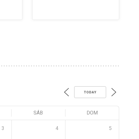
TODAY
SÁB
DOM
3
4
5