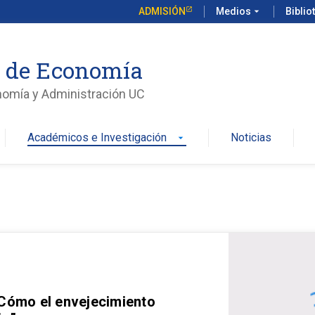
ADMISIÓN
Medios
arrow_drop_down
Biblio
o de Economía
nomía y Administración UC
Académicos e Investigación
Noticias
arrow_drop_down
 Cómo el envejecimiento