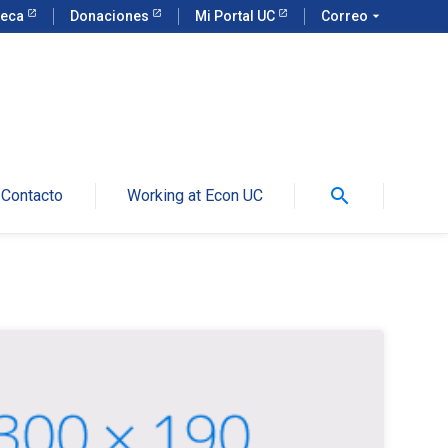
teca
Donaciones
Mi Portal UC
Correo
arrow_drop_down
search
Contacto
Working at Econ UC