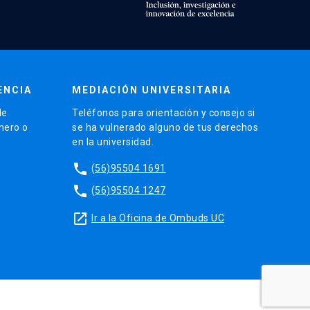
ENCIA
MEDIACIÓN UNIVERSITARIA
de
Teléfonos para orientación y consejo si
énero o
se ha vulnerado alguno de tus derechos
en la universidad.
phone
(56)95504 1691
phone
(56)95504 1247
launch
Ir a la Oficina de Ombuds UC