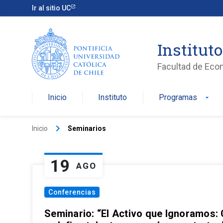
Ir al sitio UC
Institut
Facultad de Eco
Inicio
Instituto
Programas
arrow_drop_down
keyboard_arrow_right
Inicio
Seminarios
19
AGO
Conferencias
Seminario: “El Activo que Ignoramos: