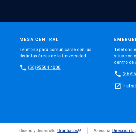
MESA CENTRAL
EMERGE
Teléfono para comunicarse con las
Teléfono e
distintas áreas de la Universidad.
situación 
dentro de
phone
(56)95504 4000
phone
(56)9
launch
Ir al 
Diseño y desarrollo:
Urantiacos
Asesoría:
Dirección Dig