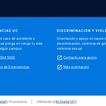
NCIAS UC
DISCRIMINACIÓN Y VIOL
n caso de accidente o
Orientación y apoyo en casos 
que ponga en riesgo tu vida
discriminación, violencia de g
 algún campus.
violencia sexual.
launch
5504 5000
Contacto para apoyo
launch
sitio de Emergencias
Más orientación
ital
, Prorrectoría
Utilizando el
Kit Digital UC