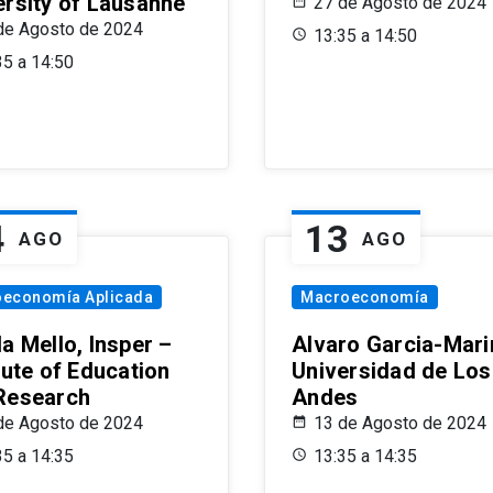
ersity of Lausanne
27 de Agosto de 2024
de Agosto de 2024
13:35 a 14:50
35 a 14:50
4
13
AGO
AGO
oeconomía Aplicada
Macroeconomía
a Mello, Insper –
Alvaro Garcia-Mari
tute of Education
Universidad de Los
Research
Andes
de Agosto de 2024
13 de Agosto de 2024
35 a 14:35
13:35 a 14:35