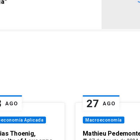
ia”
8
27
AGO
AGO
oeconomía Aplicada
Macroeconomía
ias Thoenig,
Mathieu Pedemonte