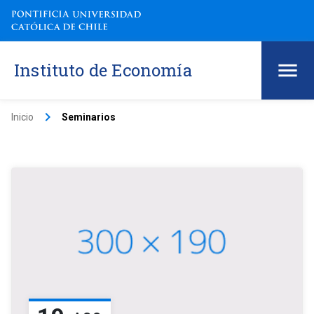
Instituto de Economía
keyboard_arrow_right
Inicio
Seminarios