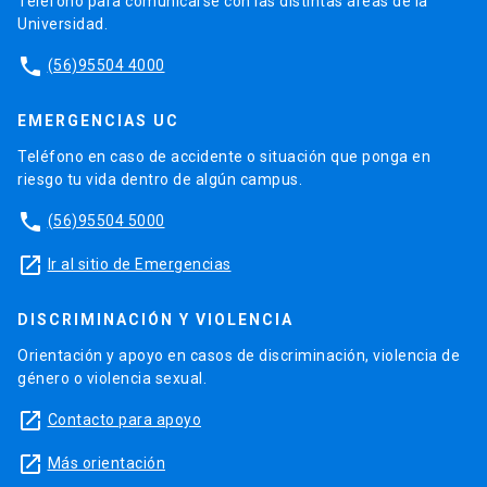
Teléfono para comunicarse con las distintas áreas de la
Universidad.
phone
(56)95504 4000
EMERGENCIAS UC
Teléfono en caso de accidente o situación que ponga en
riesgo tu vida dentro de algún campus.
phone
(56)95504 5000
launch
Ir al sitio de Emergencias
DISCRIMINACIÓN Y VIOLENCIA
Orientación y apoyo en casos de discriminación, violencia de
género o violencia sexual.
launch
Contacto para apoyo
launch
Más orientación