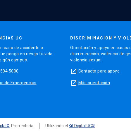
NCIAS UC
DISCRIMINACIÓN Y VIOL
n caso de accidente o
Orientación y apoyo en casos 
que ponga en riesgo tu vida
discriminación, violencia de g
 algún campus.
violencia sexual.
launch
5504 5000
Contacto para apoyo
launch
sitio de Emergencias
Más orientación
ital
, Prorrectoría
Utilizando el
Kit Digital UC