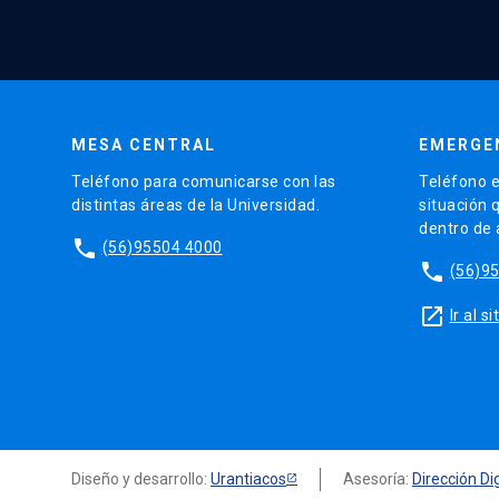
MESA CENTRAL
EMERGE
Teléfono para comunicarse con las
Teléfono e
distintas áreas de la Universidad.
situación 
dentro de
phone
(56)95504 4000
phone
(56)9
launch
Ir al 
Diseño y desarrollo:
Urantiacos
Asesoría:
Dirección Dig