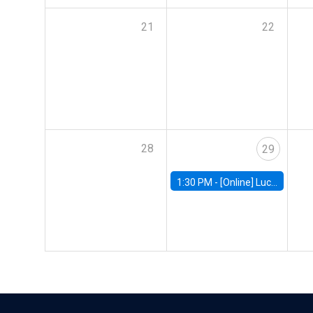
21
22
28
29
1:30 PM -
[Online] Luciana Juvenal, International Monetary Fund (IMF)