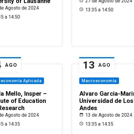
ersity of Lausanne
27 de Agosto de 2024
de Agosto de 2024
13:35 a 14:50
35 a 14:50
4
13
AGO
AGO
oeconomía Aplicada
Macroeconomía
a Mello, Insper –
Alvaro Garcia-Mari
tute of Education
Universidad de Los
Research
Andes
de Agosto de 2024
13 de Agosto de 2024
35 a 14:35
13:35 a 14:35