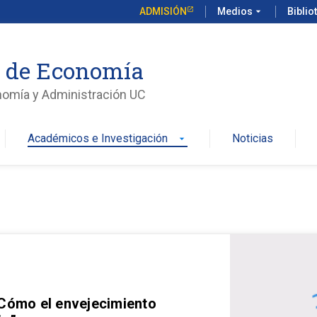
ADMISIÓN
Medios
arrow_drop_down
Biblio
o de Economía
nomía y Administración UC
Académicos e Investigación
Noticias
arrow_drop_down
 Cómo el envejecimiento