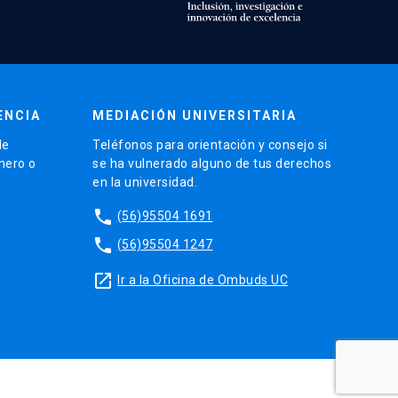
ENCIA
MEDIACIÓN UNIVERSITARIA
de
Teléfonos para orientación y consejo si
énero o
se ha vulnerado alguno de tus derechos
en la universidad.
phone
(56)95504 1691
phone
(56)95504 1247
launch
Ir a la Oficina de Ombuds UC