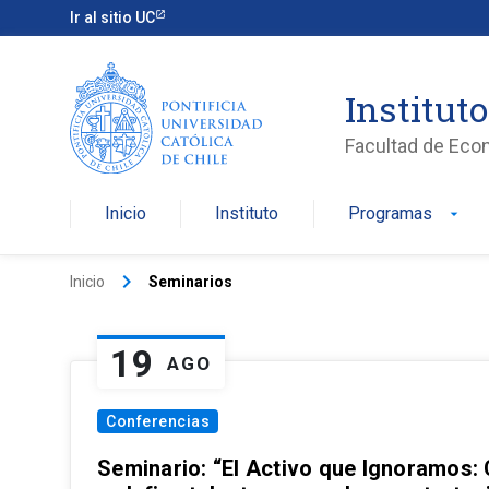
Ir al sitio UC
Institut
Facultad de Eco
Inicio
Instituto
Programas
arrow_drop_down
keyboard_arrow_right
Inicio
Seminarios
19
AGO
Conferencias
Seminario: “El Activo que Ignoramos: