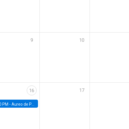
9
10
17
16
0 PM -
Aureo de Paula, UCL