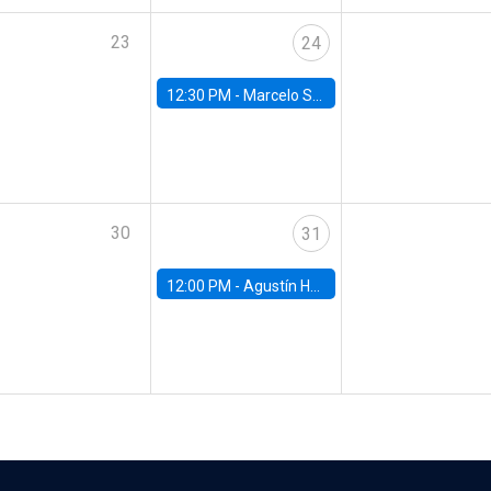
23
24
12:30 PM -
Marcelo Sant'Anna, FGV - EPGE
30
31
12:00 PM -
Agustín Hurtado, University of Maryland