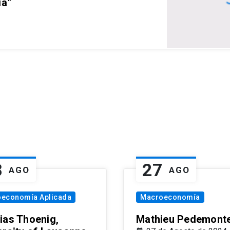
ia”
8
27
AGO
AGO
oeconomía Aplicada
Macroeconomía
ias Thoenig,
Mathieu Pedemonte