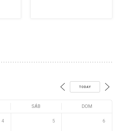
TODAY
SÁB
DOM
4
5
6