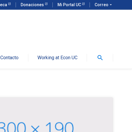
teca
Donaciones
Mi Portal UC
Correo
arrow_drop_down
search
Contacto
Working at Econ UC