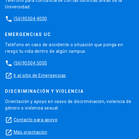
Teléfono para comunicarse con las distintas áreas de la
Universidad.
phone
(56)95504 4000
EMERGENCIAS UC
Teléfono en caso de accidente o situación que ponga en
riesgo tu vida dentro de algún campus.
phone
(56)95504 5000
launch
Ir al sitio de Emergencias
DISCRIMINACIÓN Y VIOLENCIA
Orientación y apoyo en casos de discriminación, violencia de
género o violencia sexual.
launch
Contacto para apoyo
launch
Más orientación