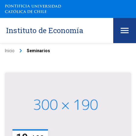
Instituto de Economía
keyboard_arrow_right
Inicio
Seminarios