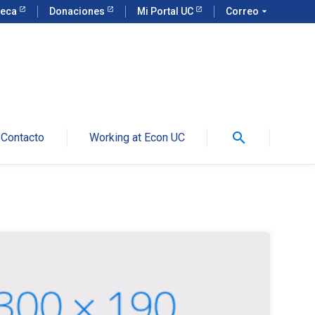
teca
Donaciones
Mi Portal UC
Correo
arrow_drop_down
search
Contacto
Working at Econ UC