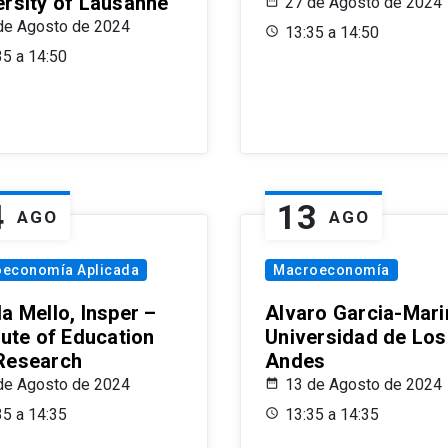
ersity of Lausanne
27 de Agosto de 2024
de Agosto de 2024
13:35 a 14:50
35 a 14:50
4
13
AGO
AGO
oeconomía Aplicada
Macroeconomía
a Mello, Insper –
Alvaro Garcia-Mari
tute of Education
Universidad de Los
Research
Andes
de Agosto de 2024
13 de Agosto de 2024
35 a 14:35
13:35 a 14:35