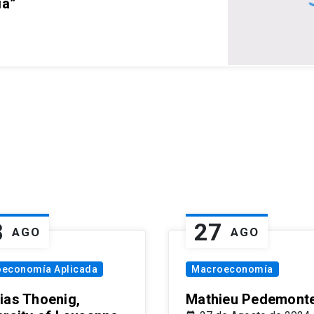
ia”
8
27
AGO
AGO
oeconomía Aplicada
Macroeconomía
ias Thoenig,
Mathieu Pedemonte