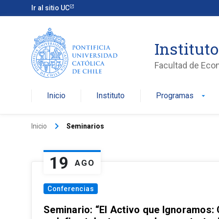
Ir al sitio UC
Institut
Facultad de Eco
Inicio
Instituto
Programas
arrow_drop_down
keyboard_arrow_right
Inicio
Seminarios
19
AGO
Conferencias
Seminario: “El Activo que Ignoramos: