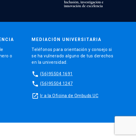
ENCIA
MEDIACIÓN UNIVERSITARIA
de
Teléfonos para orientación y consejo si
énero o
se ha vulnerado alguno de tus derechos
en la universidad.
phone
(56)95504 1691
phone
(56)95504 1247
launch
Ir a la Oficina de Ombuds UC