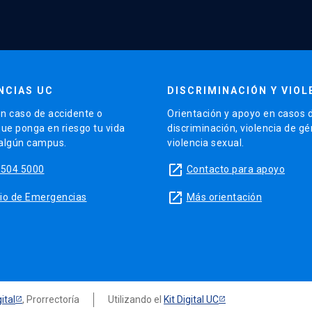
NCIAS UC
DISCRIMINACIÓN Y VIOL
n caso de accidente o
Orientación y apoyo en casos 
que ponga en riesgo tu vida
discriminación, violencia de g
 algún campus.
violencia sexual.
launch
5504 5000
Contacto para apoyo
launch
sitio de Emergencias
Más orientación
ital
, Prorrectoría
Utilizando el
Kit Digital UC