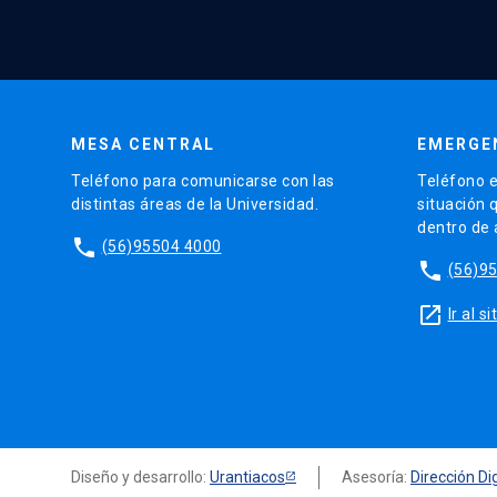
MESA CENTRAL
EMERGE
Teléfono para comunicarse con las
Teléfono e
distintas áreas de la Universidad.
situación 
dentro de
phone
(56)95504 4000
phone
(56)9
launch
Ir al 
Diseño y desarrollo:
Urantiacos
Asesoría:
Dirección Dig