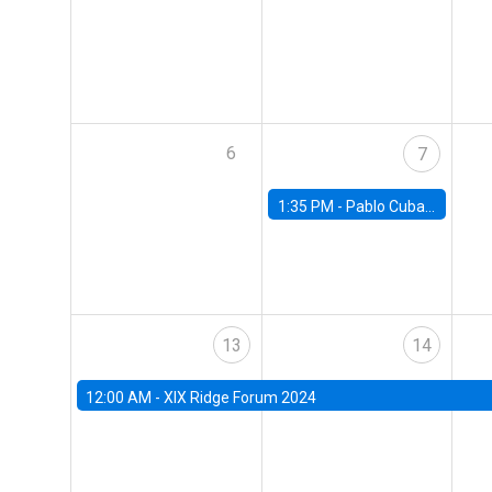
6
7
1:35 PM -
Pablo Cuba, FED Board
13
14
12:00 AM -
XIX Ridge Forum 2024