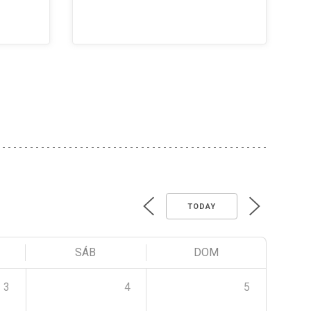
TODAY
SÁB
DOM
3
4
5