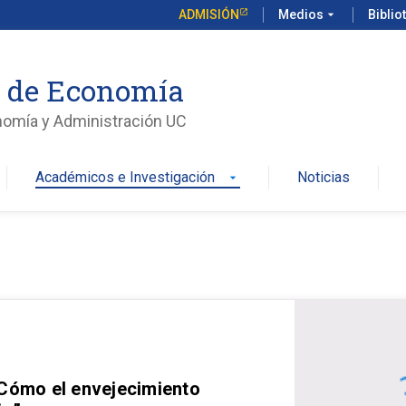
ADMISIÓN
Medios
arrow_drop_down
Biblio
o de Economía
nomía y Administración UC
Académicos e Investigación
Noticias
arrow_drop_down
 Cómo el envejecimiento