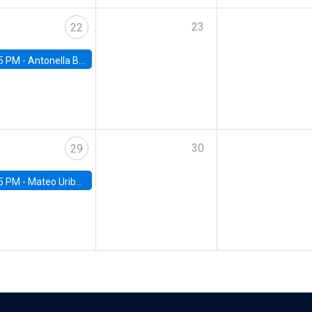
23
22
5 PM -
Antonella Bancalari, Institute for Fiscal Studies (IFS) and Research Associate at University College London (UCL)
30
29
5 PM -
Mateo Uribe-Castro, Universidad de los Andes (Colombia)