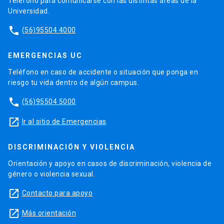
Teléfono para comunicarse con las distintas áreas de la
Universidad.
phone
(56)95504 4000
EMERGENCIAS UC
Teléfono en caso de accidente o situación que ponga en
riesgo tu vida dentro de algún campus.
phone
(56)95504 5000
launch
Ir al sitio de Emergencias
DISCRIMINACIÓN Y VIOLENCIA
Orientación y apoyo en casos de discriminación, violencia de
género o violencia sexual.
launch
Contacto para apoyo
launch
Más orientación