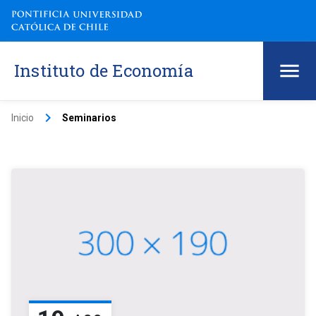
Instituto de Economía
keyboard_arrow_right
Inicio
Seminarios