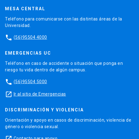
MESA CENTRAL
Teléfono para comunicarse con las distintas áreas de la
Universidad.
phone
(56)95504 4000
EMERGENCIAS UC
Teléfono en caso de accidente o situación que ponga en
riesgo tu vida dentro de algún campus.
phone
(56)95504 5000
launch
Ir al sitio de Emergencias
DISCRIMINACIÓN Y VIOLENCIA
Orientación y apoyo en casos de discriminación, violencia de
género o violencia sexual.
launch
Contacto para apoyo