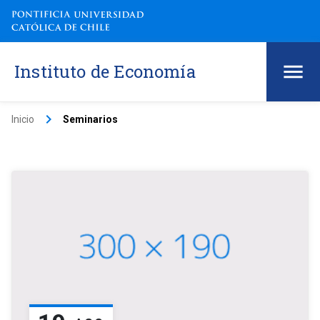
Instituto de Economía
keyboard_arrow_right
Inicio
Seminarios