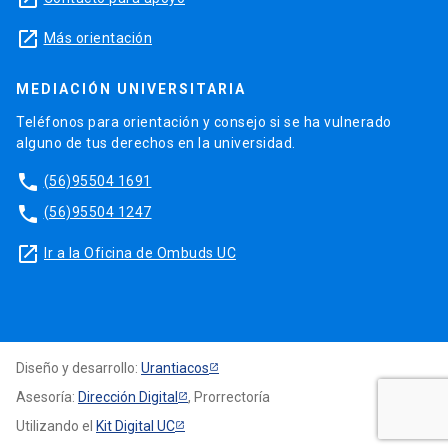
launch
Más orientación
MEDIACIÓN UNIVERSITARIA
Teléfonos para orientación y consejo si se ha vulnerado
alguno de tus derechos en la universidad.
phone
(56)95504 1691
phone
(56)95504 1247
launch
Ir a la Oficina de Ombuds UC
Diseño y desarrollo:
Urantiacos
Asesoría:
Dirección Digital
, Prorrectoría
Utilizando el
Kit Digital UC