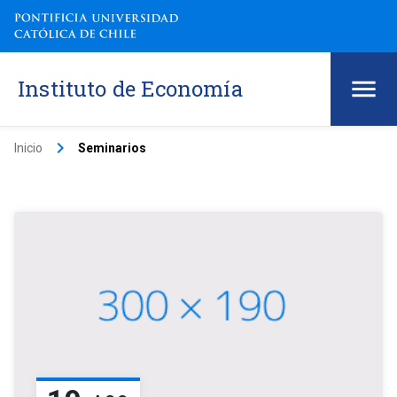
Instituto de Economía
keyboard_arrow_right
Inicio
Seminarios