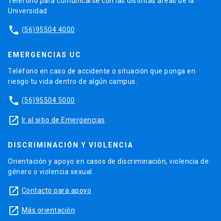
Teléfono para comunicarse con las distintas áreas de la
Universidad.
phone
(56)95504 4000
EMERGENCIAS UC
Teléfono en caso de accidente o situación que ponga en
riesgo tu vida dentro de algún campus.
phone
(56)95504 5000
launch
Ir al sitio de Emergencias
DISCRIMINACIÓN Y VIOLENCIA
Orientación y apoyo en casos de discriminación, violencia de
género o violencia sexual.
launch
Contacto para apoyo
launch
Más orientación