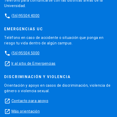
Teléfono para comunicarse con las distintas áreas de la
Universidad.
phone
(56)95504 4000
EMERGENCIAS UC
Teléfono en caso de accidente o situación que ponga en
riesgo tu vida dentro de algún campus.
phone
(56)95504 5000
launch
Ir al sitio de Emergencias
DISCRIMINACIÓN Y VIOLENCIA
Orientación y apoyo en casos de discriminación, violencia de
género o violencia sexual.
launch
Contacto para apoyo
launch
Más orientación