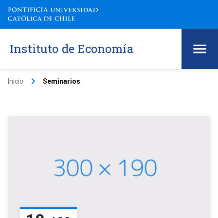
Instituto de Economía
keyboard_arrow_right
Inicio
Seminarios