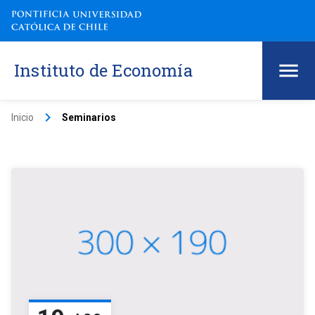
Instituto de Economía
keyboard_arrow_right
Inicio
Seminarios