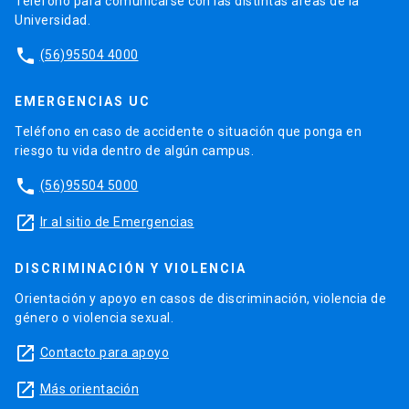
Teléfono para comunicarse con las distintas áreas de la
Universidad.
phone
(56)95504 4000
EMERGENCIAS UC
Teléfono en caso de accidente o situación que ponga en
riesgo tu vida dentro de algún campus.
phone
(56)95504 5000
launch
Ir al sitio de Emergencias
DISCRIMINACIÓN Y VIOLENCIA
Orientación y apoyo en casos de discriminación, violencia de
género o violencia sexual.
launch
Contacto para apoyo
launch
Más orientación