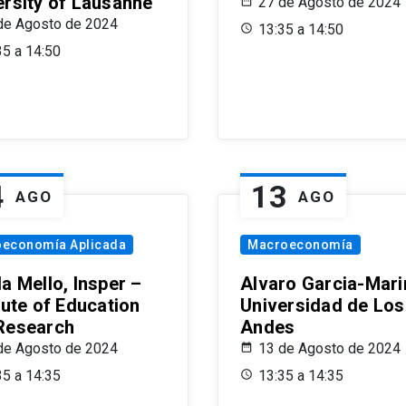
ersity of Lausanne
27 de Agosto de 2024
de Agosto de 2024
13:35 a 14:50
35 a 14:50
4
13
AGO
AGO
oeconomía Aplicada
Macroeconomía
a Mello, Insper –
Alvaro Garcia-Mari
tute of Education
Universidad de Los
Research
Andes
de Agosto de 2024
13 de Agosto de 2024
35 a 14:35
13:35 a 14:35