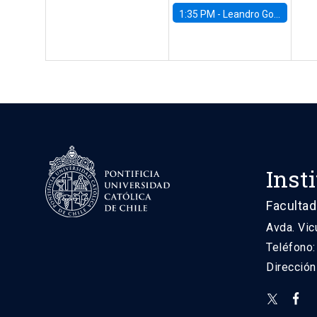
1:35 PM -
Leandro Gorno, FGV EPGE Brazilian School of Economics and Finance
Inst
Facultad
Avda. Vic
Teléfono
Direcció