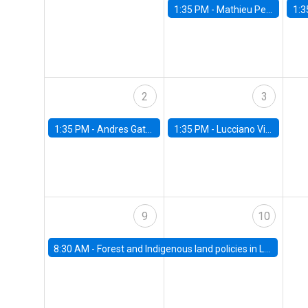
1:35 PM -
Mathieu Pedemonte, IDB
1:3
2
3
1:35 PM -
Andres Gatty, alumno Doctorado en Economía
1:35 PM -
Lucciano Villacorta, Banco Central de Chile
9
10
8:30 AM -
Forest and Indigenous land policies in Latin America: Lessons from the Chilean Experience