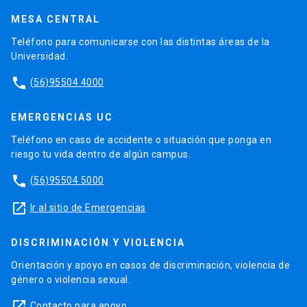
MESA CENTRAL
Teléfono para comunicarse con las distintas áreas de la
Universidad.
phone
(56)95504 4000
EMERGENCIAS UC
Teléfono en caso de accidente o situación que ponga en
riesgo tu vida dentro de algún campus.
phone
(56)95504 5000
launch
Ir al sitio de Emergencias
DISCRIMINACIÓN Y VIOLENCIA
Orientación y apoyo en casos de discriminación, violencia de
género o violencia sexual.
launch
Contacto para apoyo