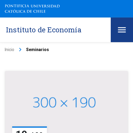
Instituto de Economía
keyboard_arrow_right
Inicio
Seminarios