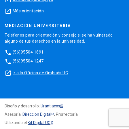
launch
Más orientación
MEDIACIÓN UNIVERSITARIA
Teléfonos para orientación y consejo si se ha vulnerado
alguno de tus derechos en la universidad.
phone
(56)95504 1691
phone
(56)95504 1247
launch
Ir a la Oficina de Ombuds UC
Diseño y desarrollo:
Urantiacos
Asesoría:
Dirección Digital
, Prorrectoría
Utilizando el
Kit Digital UC